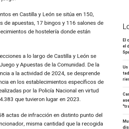
tos en Castilla y León se sitúa en 150,
sas de apuestas, 17 bingos y 116 salones de
L
ecimientos de hostelería donde están
El 
el 
Spa
ecciones a lo largo de Castilla y León se
 Juego y Apuestas de la Comunidad. De la
Un 
ncia a la actividad de 2024, se desprende
tad
ri
ncia en los establecimientos específicos de
alizadas por la Policía Nacional en virtud
Can
s 4.383 que tuvieron lugar en 2023.
ase
"tr
58 actas de infracción en distinto punto del
Mue
ncionador, misma cantidad que la recogida
dis