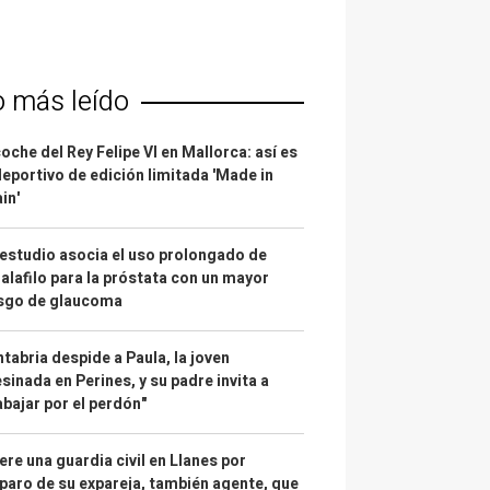
o más leído
coche del Rey Felipe VI en Mallorca: así es
deportivo de edición limitada 'Made in
in'
estudio asocia el uso prolongado de
alafilo para la próstata con un mayor
esgo de glaucoma
tabria despide a Paula, la joven
sinada en Perines, y su padre invita a
abajar por el perdón"
re una guardia civil en Llanes por
paro de su expareja, también agente, que