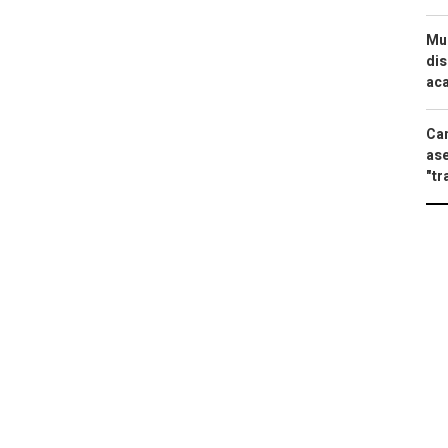
Mue
dis
aca
Can
ase
"tr