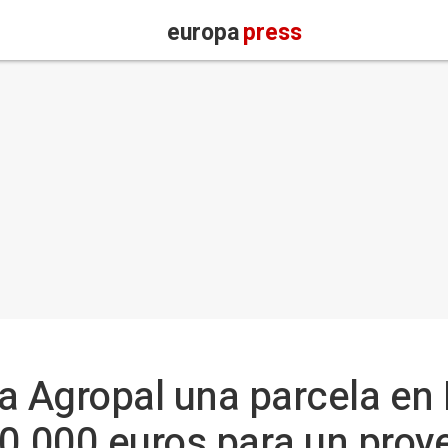
europa
press
a Agropal una parcela en
0.000 euros para un proy