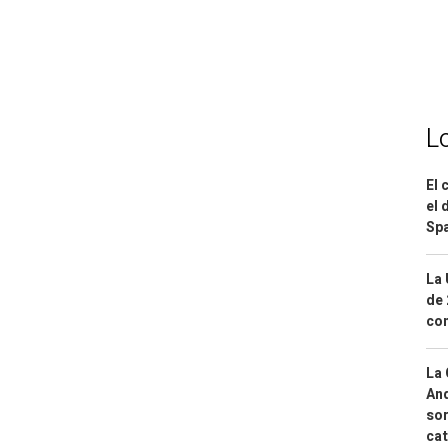
L
El 
el 
Spa
La 
de 
com
La 
And
sor
cat