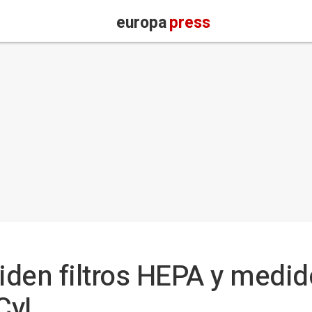
europa
press
iden filtros HEPA y medi
 CyL