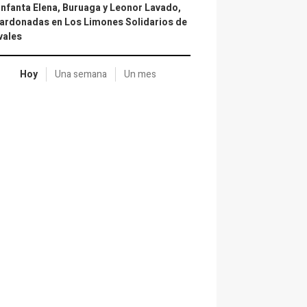
infanta Elena, Buruaga y Leonor Lavado,
ardonadas en Los Limones Solidarios de
vales
Hoy
Una semana
Un mes