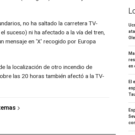
L
ndarios, no ha saltado la carretera TV-
Ucr
l suceso) ni ha afectado a la vía del tren,
ata
Ole
n mensaje en 'X' recogido por Europa
Mar
res
de la localización de otro incendio de
en 
obre las 20 horas también afectó a la TV-
El 
esp
Ta
 temas
Esp
Sev
con