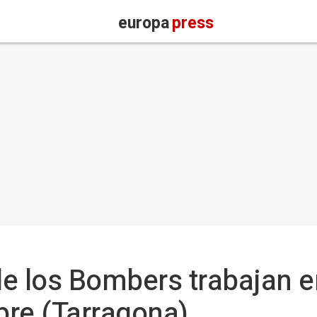
europa
press
e los Bombers trabajan e
Ebre (Tarragona)