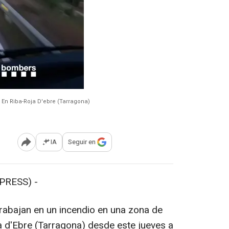
En Riba-Roja D'ebre (Tarragona)
IA
Seguir en
Abrir opciones para compartir
PRESS) -
rabajan en un incendio en una zona de
ja d'Ebre (Tarragona) desde este jueves a