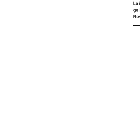
La 
gal
No