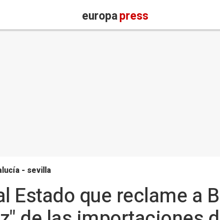
europa
press
lucía - sevilla
al Estado que reclame a 
caz" de las importaciones 