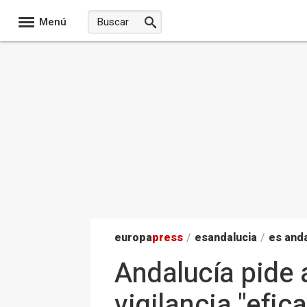
Menú
europa
press
/
esandalucia
/
es anda
Andalucía pide 
vigilancia "efi