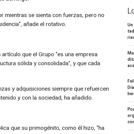
L
r mientras se sienta con fuerzas, pero no
idencia", añade el rotativo.
Un 
tad
ri
Mue
n artículo que el Grupo "es una empresa
dis
ructura sólida y consolidada", y que cada
aca
Fel
Día
nzas y adquisiciones siempre que refuercen
he
enido y con la sociedad, ha añadido.
Pod
org
con
plica que su primogénito, como él hizo, "ha