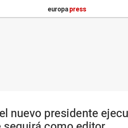
europa
press
el nuevo presidente ejecu
 seguirá como editor