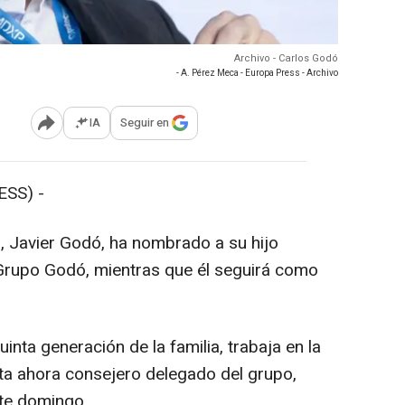
Archivo - Carlos Godó
- A. Pérez Meca - Europa Press - Archivo
IA
Seguir en
Abrir opciones para compartir
ESS) -
', Javier Godó, ha nombrado a su hijo
 Grupo Godó, mientras que él seguirá como
inta generación de la familia, trabaja en la
a ahora consejero delegado del grupo,
ste domingo.