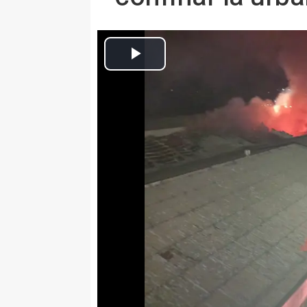
Una de las dos naves en que han quemado unos palets de madera 
Europa Press Catalunya
Actualizado: martes, 9 junio 2026 10:06
LLEIDA 9 Jun. (EUROPA PRESS)
Los Bombers de la Generalitat h
incendio de unos palets de made
de Lleida este lunes por la noc
la urbanización Vila Montcada- C
El incendio ha afectado "complet
cubierta ha colapsado y los tra