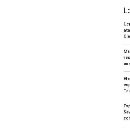
L
Ucr
ata
Ole
Mar
res
en 
El 
esp
Ta
Esp
Sev
con