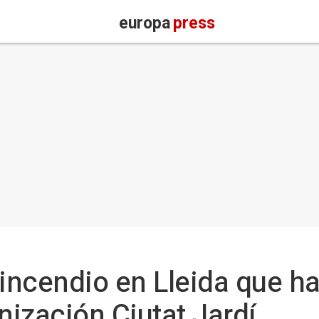
europa
press
 incendio en Lleida que h
nización Ciutat Jardí