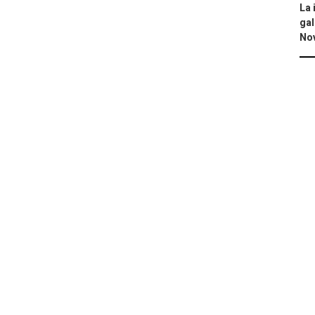
La 
gal
No