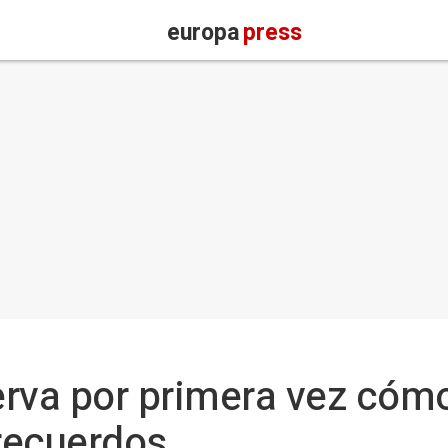
europa
press
rva por primera vez cóm
recuerdos