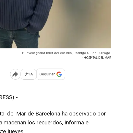
El investigador líder del estudio, Rodrigo Quian Quiroga.
- HOSPITAL DEL MAR
IA
Seguir en
Abrir opciones para compartir
RESS) -
ital del Mar de Barcelona ha observado por
almacenan los recuerdos, informa el
te jueves.