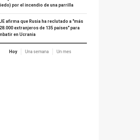
iedo) por el incendio de una parrilla
UE afirma que Rusia ha reclutado a "más
28.000 extranjeros de 135 países" para
batir en Ucrania
Hoy
Una semana
Un mes