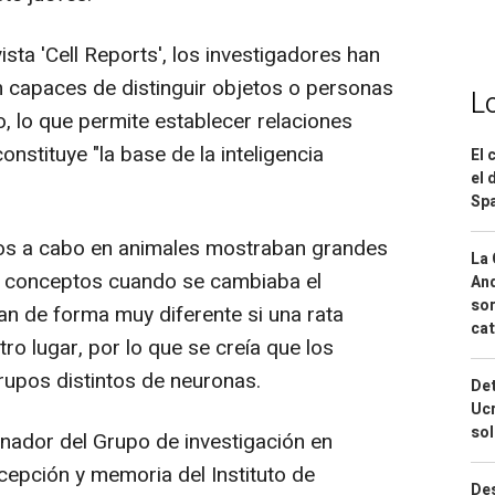
ista 'Cell Reports', los investigadores han
n capaces de distinguir objetos o personas
L
, lo que permite establecer relaciones
onstituye "la base de la inteligencia
El 
el 
Spa
ados a cabo en animales mostraban grandes
La 
de conceptos cuando se cambiaba el
And
sor
an de forma muy diferente si una rata
cat
ro lugar, por lo que se creía que los
upos distintos de neuronas.
Det
Ucr
so
dinador del Grupo de investigación en
pción y memoria del Instituto de
Des