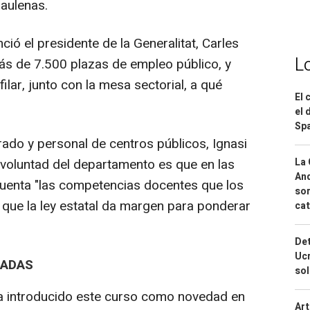
Baulenas.
ió el presidente de la Generalitat, Carles
L
ás de 7.500 plazas de empleo público, y
ilar, junto con la mesa sectorial, a qué
El 
el 
Spa
ado y personal de centros públicos, Ignasi
La 
a voluntad del departamento es que en las
And
uenta "las competencias docentes que los
sor
que la ley estatal da margen para ponderar
cat
Det
Ucr
LADAS
so
ha introducido este curso como novedad en
Art