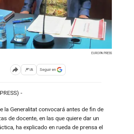
EUROPA PRESS
IA
Seguir en
Abrir opciones para compartir
PRESS) -
la Generalitat convocará antes de fin de
as de docente, en las que quiere dar un
áctica, ha explicado en rueda de prensa el