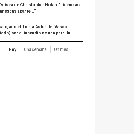
Odisea de Christopher Nolan: "Licencias
anescas aparte..."
alojado el Tierra Astur del Vasco
iedo) por el incendio de una parrilla
Hoy
Una semana
Un mes