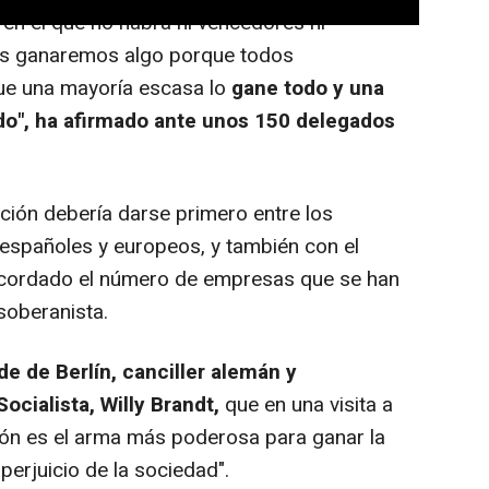
 en el que no habrá ni vencedores ni
dos ganaremos algo porque todos
ue una mayoría escasa lo
gane todo y una
odo", ha afirmado ante unos 150 delegados
ación debería darse primero entre los
 españoles y europeos, y también con el
cordado el número de empresas que se han
soberanista.
lde de Berlín, canciller alemán y
ocialista, Willy Brandt,
que en una visita a
ción es el arma más poderosa para ganar la
l perjuicio de la sociedad".