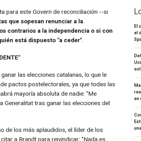
L
a para este Govern de reconciliación --si
as que sopesan renunciar a la
El 
idos contrarios a la independencia o si con
el 
quién está dispuesto "a ceder"
.
Spa
Det
IDENTE"
Ucr
so
 ganar las elecciones catalanas, lo que le
s de pactos postelectorales, ya que todas las
Mar
res
habrá mayoría absoluta de nadie: "Me
en 
a Generalitat tras ganar las elecciones del
Cor
Ext
una
o de los más aplaudidos, el líder de los
 citar a Brandt para reivindicar: "Nada es