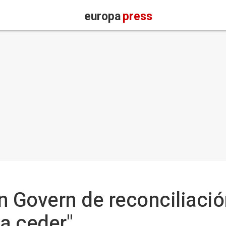
europa
press
n Govern de reconciliació
"a ceder"