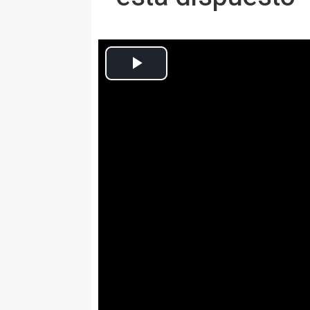
Europa Press Catalunya
Actualizado: viernes, 24 noviembre 2017 12:13
BARCELONA, 24 Nov. (EUROPA
El primer secretario del PSC, M
tras las elecciones catalanas, s
Cataluña que devuelva la estabili
"Estoy dispuesto a ceder. Porqu
ganar", ha dicho ante el
Consejo 
Barcelona y al que ha acudido 
Sánchez
.