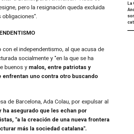
La 
signe, pero la resignación queda excluida
And
 obligaciones".
sor
cat
EPENDENTISMO
o con el independentismo, al que acusa de
turada socialmente y "en la que se ha
tre buenos y
malos, entre patriotas y
se enfrentan uno contra otro buscando
esa de Barcelona, Ada Colau, por expulsar al
 y ha asegurado que les echan por
tas, "a la creación de una nueva frontera
acturar más la sociedad catalana".