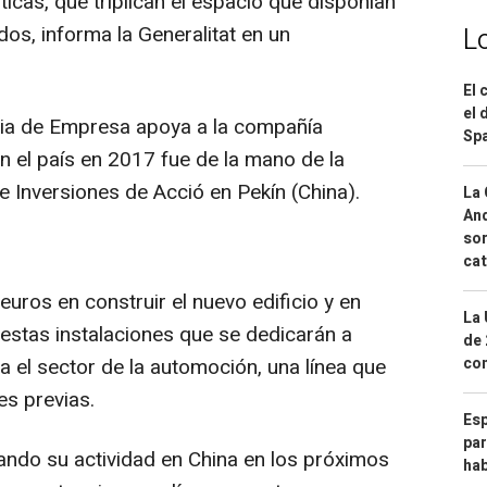
ticas, que triplican el espacio que disponían
os, informa la Generalitat en un
L
El 
el 
ria de Empresa apoya a la compañía
Spa
n el país en 2017 fue de la mano de la
e Inversiones de Acció en Pekín (China).
La 
And
sor
cat
euros en construir el nuevo edificio y en
La 
estas instalaciones que se dedicarán a
de 
com
a el sector de la automoción, una línea que
es previas.
Esp
par
ndo su actividad en China en los próximos
hab