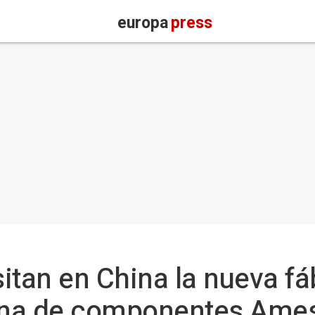
europa
press
sitan en China la nueva fá
ana de componentes Ame