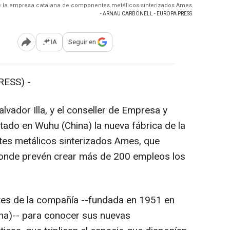
de la empresa catalana de componentes metálicos sinterizados Ames
- ARNAU CARBONELL - EUROPA PRESS
IA
Seguir en
Abrir opciones para compartir
RESS) -
alvador Illa, y el conseller de Empresa y
tado en Wuhu (China) la nueva fábrica de la
es metálicos sinterizados Ames, que
y donde prevén crear más de 200 empleos los
tes de la compañía --fundada en 1951 en
ona)-- para conocer sus nuevas