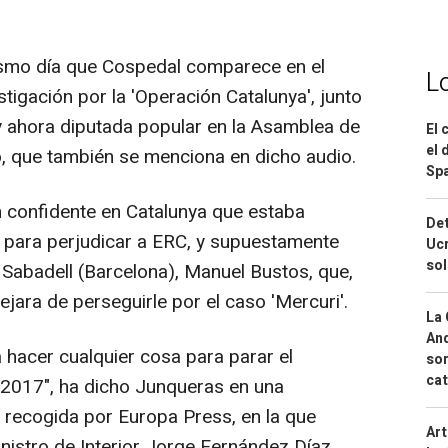
ismo día que Cospedal comparece en el
L
tigación por la 'Operación Catalunya', junto
 y ahora diputada popular en la Asamblea de
El 
el 
, que también se menciona en dicho audio.
Spa
un confidente en Catalunya que estaba
Det
 para perjudicar a ERC, y supuestamente
Ucr
so
e Sabadell (Barcelona), Manuel Bustos, que,
ejara de perseguirle por el caso 'Mercuri'.
La 
And
 hacer cualquier cosa para parar el
sor
cat
 2017", ha dicho Junqueras en una
1 recogida por Europa Press, en la que
Art
nistro de Interior Jorge Fernández Díaz,