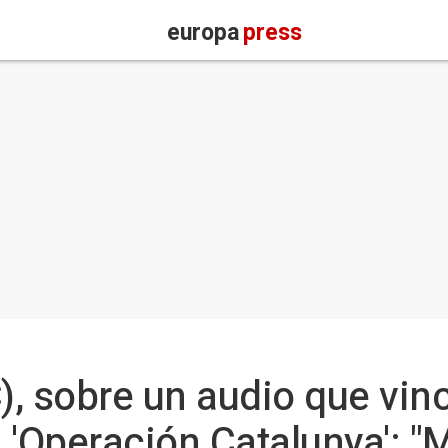
europa
press
, sobre un audio que vinc
 'Operación Catalunya': 