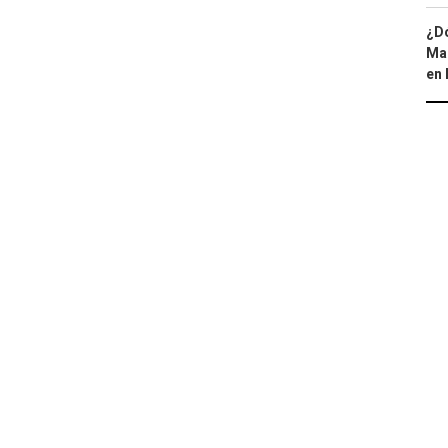
¿Dó
Map
en 