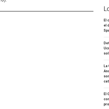
L
El 
el 
Spa
Det
Ucr
so
La 
And
sor
cat
El 
con
pro