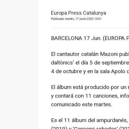
Europa Press Catalunya
Publicado: martes, 17 junio 2025 10:41
BARCELONA 17 Jun. (EUROPA P
El cantautor catalán Mazoni pub
daltònics' el día 5 de septiembre
4 de octubre y en la sala Apolo 
El álbum está producido por un 
y contará con 11 canciones, inf
comunicado este martes.
Es el 11 álbum del ampurdanés, q
(2019) y 'Cançons robades' (20