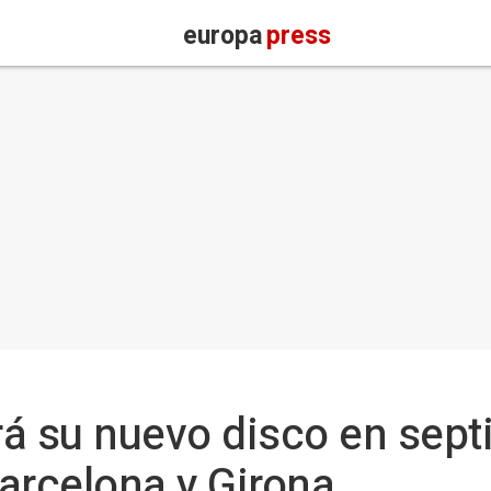
europa
press
á su nuevo disco en sept
arcelona y Girona