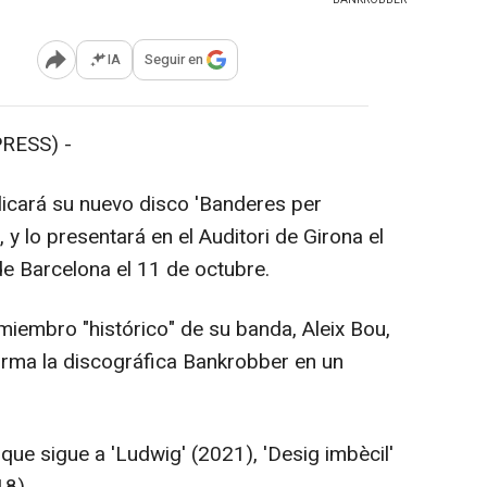
IA
Seguir en
Abrir opciones para compartir
RESS) -
licará su nuevo disco 'Banderes per
, y lo presentará en el Auditori de Girona el
de Barcelona el 11 de octubre.
miembro "histórico" de su banda, Aleix Bou,
orma la discográfica Bankrobber en un
ue sigue a 'Ludwig' (2021), 'Desig imbècil'
18).