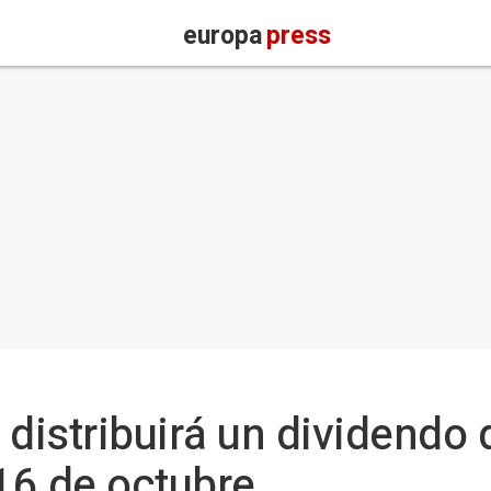
europa
press
 distribuirá un dividendo
 16 de octubre