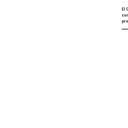
El 
con
pro