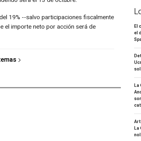
L
 del 19% --salvo participaciones fiscalmente
ue el importe neto por acción será de
El 
el 
Spa
Det
 temas
Ucr
so
La 
And
sor
cat
Art
La 
nol