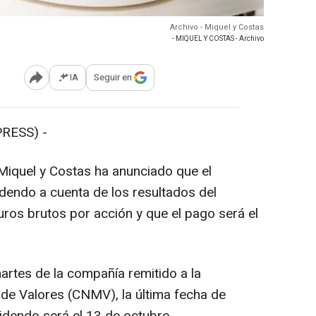
Archivo - Miquel y Costas
- MIQUEL Y COSTAS - Archivo
IA
Seguir en
Abrir opciones para compartir
RESS) -
Miquel y Costas ha anunciado que el
videndo a cuenta de los resultados del
uros brutos por acción y que el pago será el
rtes de la compañía remitido a la
de Valores (CNMV), la última fecha de
idendo será el 13 de octubre.