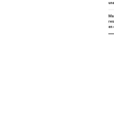
una
Mar
res
en 