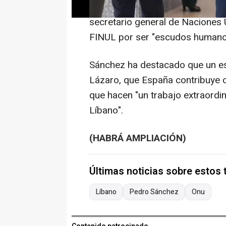
Progress' de Prisa, después de 
secretario general de Naciones U
FINUL por ser "escudos humanos
Sánchez ha destacado que un esp
Lázaro, que España contribuye c
que hacen "un trabajo extraordina
Líbano".
(HABRÁ AMPLIACIÓN)
Últimas noticias sobre estos
Líbano
Pedro Sánchez
Onu