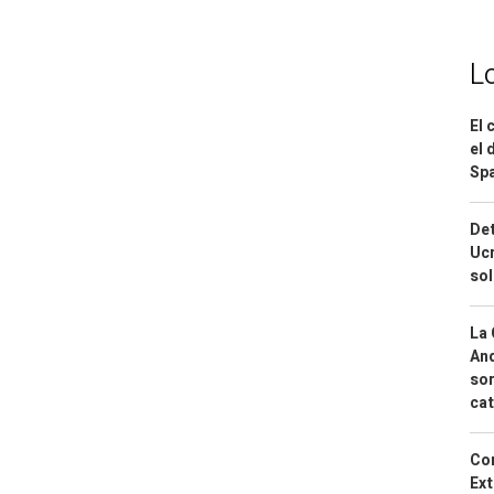
L
El 
el 
Spa
Det
Ucr
so
La 
And
sor
cat
Cor
Ext