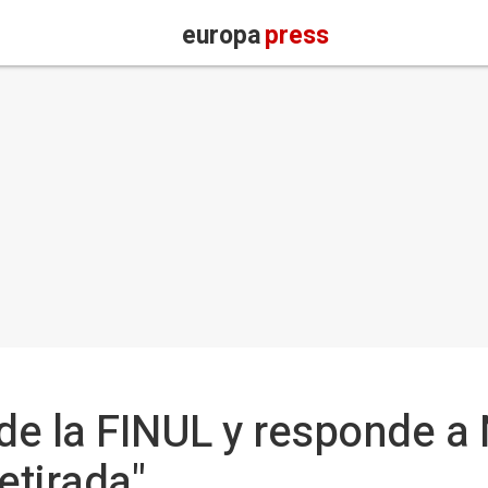
europa
press
de la FINUL y responde a
etirada"