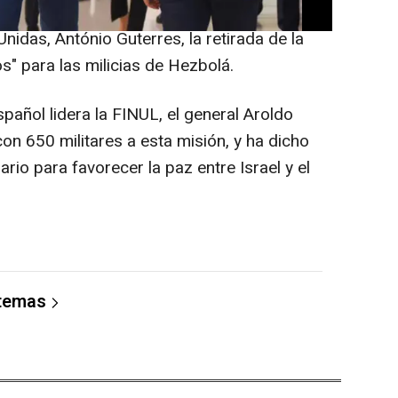
que este domingo Netanyahu pidiera al
nidas, António Guterres, la retirada de la
" para las milicias de Hezbolá.
añol lidera la FINUL, el general Aroldo
on 650 militares a esta misión, y ha dicho
rio para favorecer la paz entre Israel y el
 temas