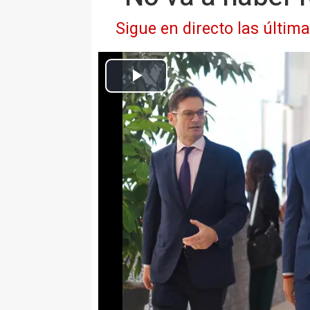
Sigue en directo las últim
(I-D)El presidente de Prisa, Joseph Oughourlian, el presidente del 
durante la ape
Europa Press Catalunya
Actualizado: lunes, 14 octubre 2024 13:11
BARCELONA 14 Oct. (EUROPA P
El presidente del Gobierno, Pedr
de la Fuerza Interina de Nacion
respondido al primer ministro is
retirada".
Lo ha dicho en una intervención 