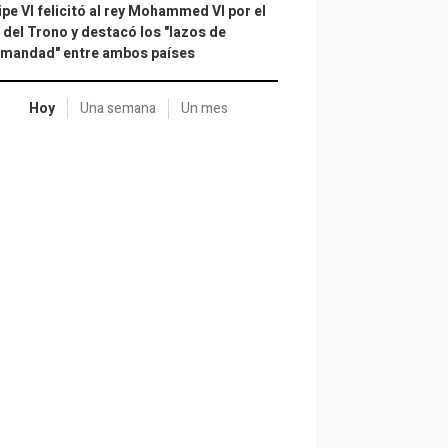
ipe VI felicitó al rey Mohammed VI por el
 del Trono y destacó los "lazos de
rmandad" entre ambos países
Hoy
Una semana
Un mes