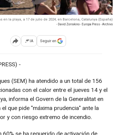
s en la playa, a 17 de julio de 2024, en Barcelona, Catalunya (España)
- David Zorrakino - Europa Press - Archivo
IA
Seguir en
Abrir opciones para compartir
RESS) -
ues (SEM) ha atendido a un total de 156
onadas con el calor entre el jueves 14 y el
a, informa el Govern de la Generalitat en
el que pide "máxima prudencia" ante la
alor y con riesgo extremo de incendio.
n 60% se ha requerido de activación de