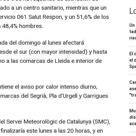
ado a un centro sanitario, mientras que un
L
ervicio 061 Salut Respon, y un 51,6% de los
n 48,4% hombres.
Un 
tad
ri
ada del domingo al lunes afectará
desde el sur (con mayor intensidad) y hasta
El 
o a las comarcas de Lleida e interior de
el 
Spa
Can
tiene el aviso por calor intenso diurno,
ase
marcas del Segrià, Pla d'Urgell y Garrigues
"tr
Mue
dis
del Servei Meteorològic de Catalunya (SMC),
aca
finalizaría este lunes a las 20 horas, y en