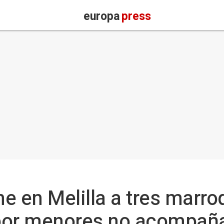
europa
press
ne en Melilla a tres marro
 por menores no acompañ