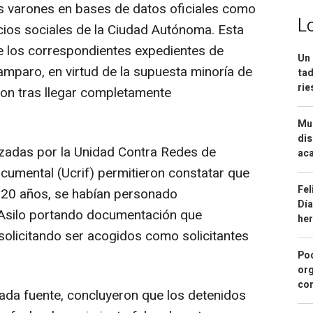
res varones en bases de datos oficiales como
L
cios sociales de la Ciudad Autónoma. Esta
de los correspondientes expedientes de
Un 
amparo, en virtud de la supuesta minoría de
tad
ri
ron tras llegar completamente
Mue
dis
izadas por la Unidad Contra Redes de
aca
ocumental (Ucrif) permitieron constatar que
Fel
y 20 años, se habían personado
Día
e Asilo portando documentación que
he
solicitando ser acogidos como solicitantes
Pod
org
con
tada fuente, concluyeron que los detenidos