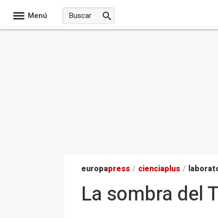
Menú
europa
press
/
ciencia
plus
/
laborat
La sombra del T