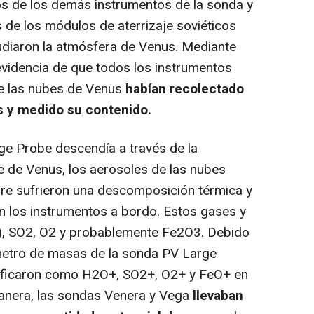
dos de los demás instrumentos de la sonda y
s de los módulos de aterrizaje soviéticos
udiaron la atmósfera de Venus. Mediante
videncia de que todos los instrumentos
e las nubes de Venus
habían recolectado
s y medido su contenido.
e Probe descendía a través de la
 de Venus, los aerosoles de las nubes
ire sufrieron una descomposición térmica y
n los instrumentos a bordo. Estos gases y
), SO2, O2 y probablemente Fe2O3. Debido
metro de masas de la sonda PV Large
tificaron como H2O+, SO2+, O2+ y FeO+ en
manera, las sondas Venera y Vega
llevaban