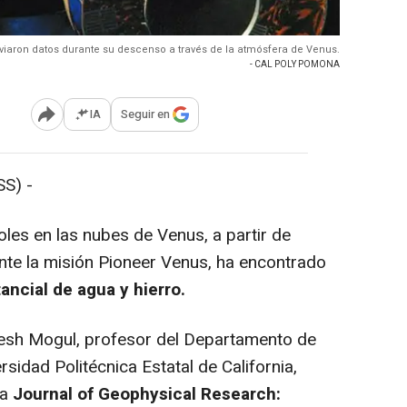
iaron datos durante su descenso a través de la atmósfera de Venus.
- CAL POLY POMONA
IA
Seguir en
Abrir opciones para compartir
S) -
les en las nubes de Venus, a partir de
nte la misión Pioneer Venus, ha encontrado
ancial de agua y hierro.
kesh Mogul, profesor del Departamento de
sidad Politécnica Estatal de California,
ta
Journal of Geophysical Research: