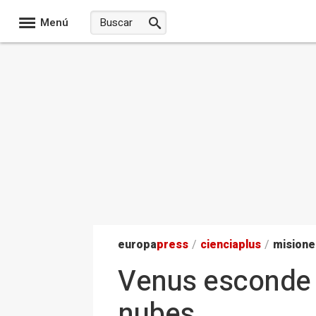
Menú
europa
press
/
ciencia
plus
/
misione
Venus esconde d
nubes