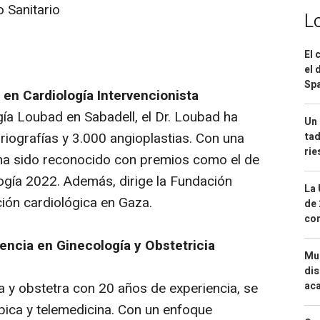
 Sanitario
L
El 
el 
Spa
en Cardiología Intervencionista
gía Loubad en Sabadell, el Dr. Loubad ha
Un 
iografías y 3.000 angioplastias. Con una
tad
ri
 ha sido reconocido con premios como el de
ogía 2022. Además, dirige la Fundación
La 
ión cardiológica en Gaza.
de 
com
lencia en Ginecología y Obstetricia
Mue
dis
a y obstetra con 20 años de experiencia, se
aca
ópica y telemedicina. Con un enfoque