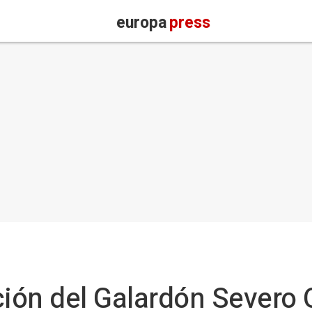
europa
press
ición del Galardón Severo