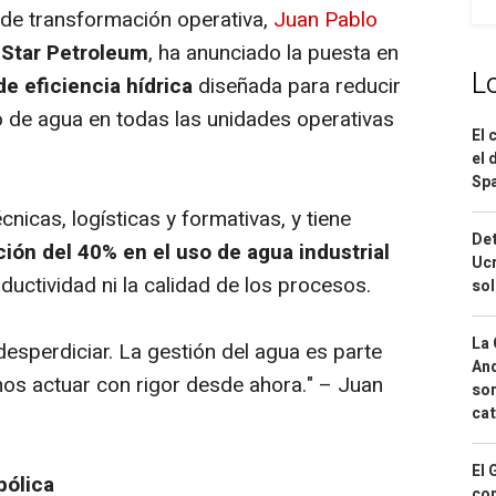
de transformación operativa,
Juan Pablo
 Star Petroleum
, ha anunciado la puesta en
L
de eficiencia hídrica
diseñada para reducir
 de agua en todas las unidades operativas
El 
el 
Spa
cnicas, logísticas y formativas, y tiene
Det
ión del 40% en el uso de agua industrial
Ucr
ductividad ni la calidad de los procesos.
so
La 
esperdiciar. La gestión del agua es parte
And
mos actuar con rigor desde ahora."
– Juan
sor
cat
El 
bólica
con