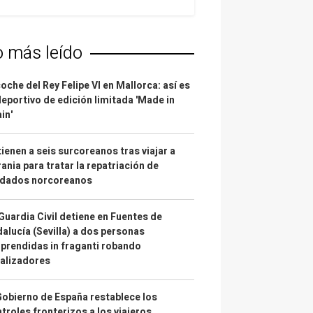
o más leído
coche del Rey Felipe VI en Mallorca: así es
deportivo de edición limitada 'Made in
in'
ienen a seis surcoreanos tras viajar a
ania para tratar la repatriación de
ldados norcoreanos
Guardia Civil detiene en Fuentes de
alucía (Sevilla) a dos personas
prendidas in fraganti robando
alizadores
Gobierno de España restablece los
troles fronterizos a los viajeros