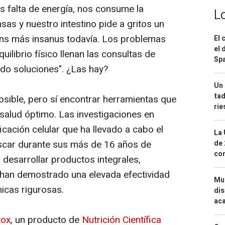
 falta de energía, nos consume la
L
sas y nuestro intestino pide a gritos un
ens
más
insanus
todavía. Los problemas
El 
el 
ilibrio físico llenan las consultas de
Spa
do soluciones". ¿Las hay?
Un 
tad
sible, pero sí encontrar herramientas que
ri
salud óptimo. Las investigaciones en
icación celular que ha llevado a cabo el
La 
iscar durante sus más de 16 años de
de 
com
o desarrollar productos integrales,
han demostrado una elevada efectividad
Mue
nicas rigurosas.
dis
aca
tox
, un producto de
Nutrición Científica