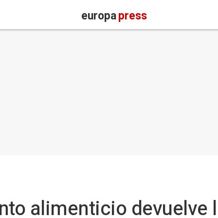
europa
press
o alimenticio devuelve la