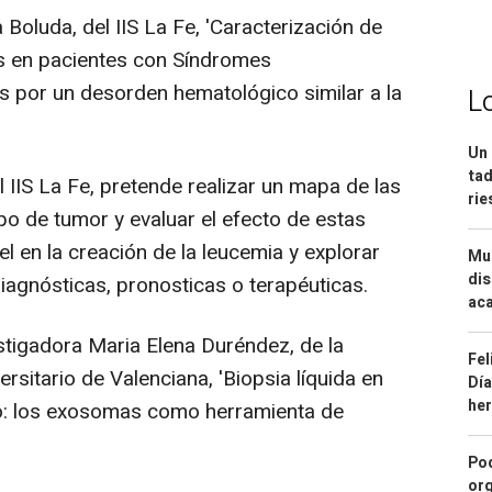
 Boluda, del IIS La Fe, 'Caracterización de
s en pacientes con Síndromes
os por un desorden hematológico similar a la
L
Un 
tad
l IIS La Fe, pretende realizar un mapa de las
ri
po de tumor y evaluar el efecto de estas
el en la creación de la leucemia y explorar
Mue
dis
iagnósticas, pronosticas o terapéuticas.
aca
stigadora Maria Elena Duréndez, de la
Fel
rsitario de Valenciana, 'Biopsia líquida en
Día
he
o: los exosomas como herramienta de
Pod
org