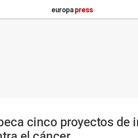
europa
press
eca cinco proyectos de i
tra el cáncer