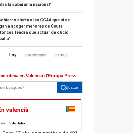
tra la soberanía nacional"
Gobierno alerta a las CCAA que si se
gan a acoger menores de Ceuta
tonces tendrá que actuar de oficio
calía"
Hoy
Una semana
Un mes
meroteca en Valencià d'Europa Press
Buscar
En valencià
nes, 31 de Julio