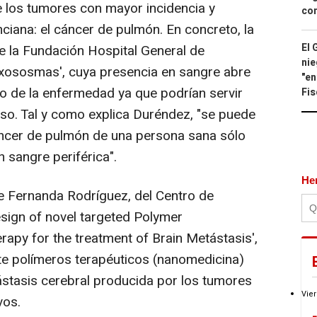
e los tumores con mayor incidencia y
con
ciana: el cáncer de pulmón. En concreto, la
El 
e la Fundación Hospital General de
nie
exososmas', cuya presencia en sangre abre
"en
co de la enfermedad ya que podrían servir
Fis
so. Tal y como explica Duréndez, "se puede
áncer de pulmón de una persona sana sólo
 sangre periférica".
He
de Fernanda Rodríguez, del Centro de
esign of novel targeted Polymer
apy for the treatment of Brain Metástasis',
te polímeros terapéuticos (nanomedicina)
tástasis cerebral producida por los tumores
Vier
vos.