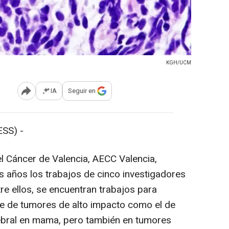
KGH/UCM
IA
Seguir en
Abrir opciones para compartir
SS) -
l Cáncer de Valencia, AECC Valencia,
s años los trabajos de cinco investigadores
tre ellos, se encuentran trabajos para
je de tumores de alto impacto como el de
ebral en mama, pero también en tumores