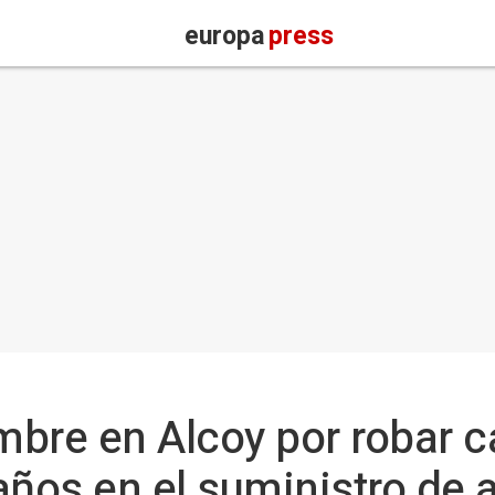
europa
press
bre en Alcoy por robar 
años en el suministro de 