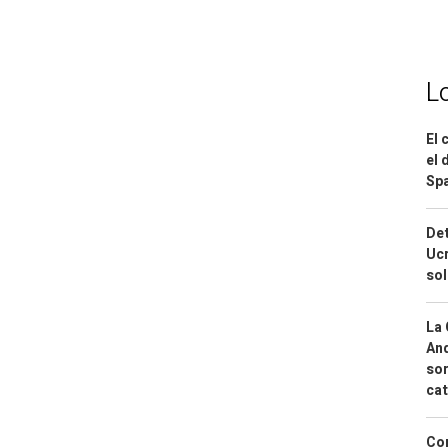
L
El 
el 
Spa
Det
Ucr
so
La 
And
sor
cat
Cor