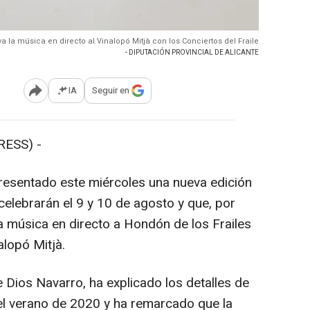
va la música en directo al Vinalopó Mitjà con los Conciertos del Fraile
- DIPUTACIÓN PROVINCIAL DE ALICANTE
IA
Seguir en
Abrir opciones para compartir
RESS) -
resentado este miércoles una nueva edición
 celebrarán el 9 y 10 de agosto y que, por
la música en directo a Hondón de los Frailes
alopó Mitjà.
 Dios Navarro, ha explicado los detalles de
 el verano de 2020 y ha remarcado que la