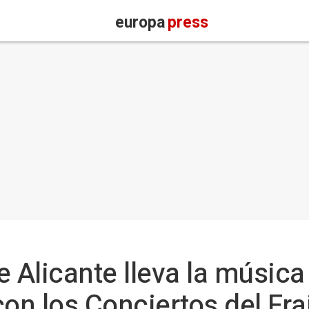
europa
press
 Alicante lleva la música 
on los Conciertos del Fra