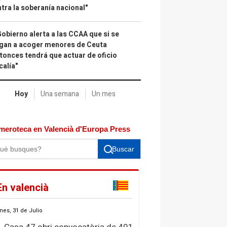
tra la soberanía nacional"
Gobierno alerta a las CCAA que si se
gan a acoger menores de Ceuta
tonces tendrá que actuar de oficio
calía"
Hoy
Una semana
Un mes
meroteca en Valencià d'Europa Press
Buscar
En valencià
nes, 31 de Julio