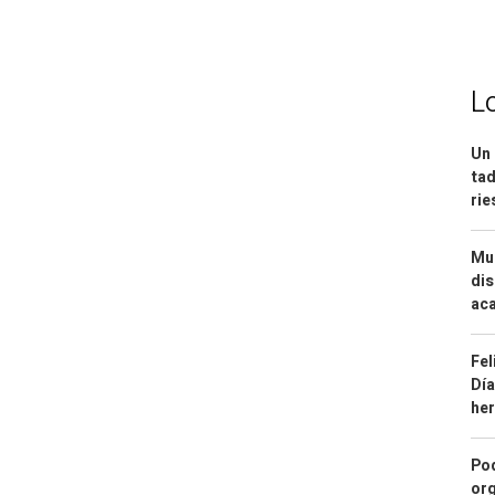
L
Un 
tad
ri
Mue
dis
aca
Fel
Día
he
Pod
org