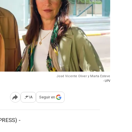
José Vicente Oliver y Marta Esteve
- UPV
IA
Seguir en
Abrir opciones para compartir
RESS) -