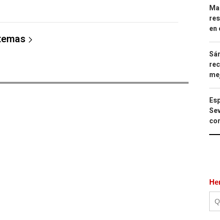
Mar
res
en 
 temas
Sán
rec
mej
Esp
Sev
con
He