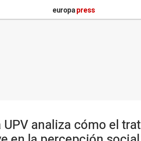
europa
press
a UPV analiza cómo el tra
e en la percepción social