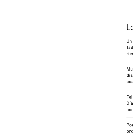
L
Un 
tad
ri
Mue
dis
aca
Fel
Día
he
Pod
org