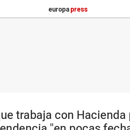
europa
press
ue trabaja con Hacienda 
pendencia "en pocas fech