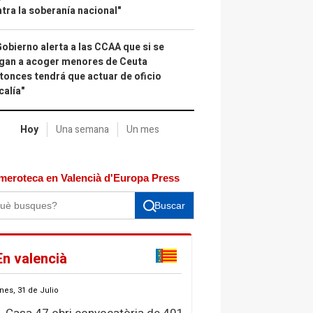
tra la soberanía nacional"
Gobierno alerta a las CCAA que si se
gan a acoger menores de Ceuta
tonces tendrá que actuar de oficio
calía"
Hoy
Una semana
Un mes
meroteca en Valencià d'Europa Press
Buscar
En valencià
nes, 31 de Julio