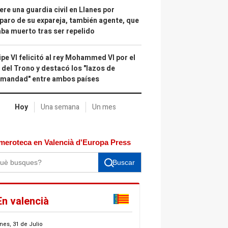
re una guardia civil en Llanes por
paro de su expareja, también agente, que
ba muerto tras ser repelido
ipe VI felicitó al rey Mohammed VI por el
 del Trono y destacó los "lazos de
rmandad" entre ambos países
Hoy
Una semana
Un mes
meroteca en Valencià d'Europa Press
Buscar
En valencià
nes, 31 de Julio