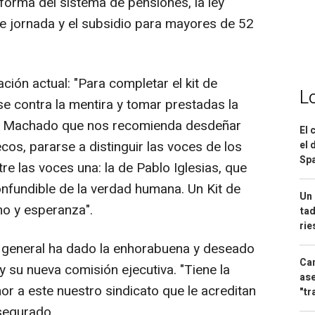
eforma del sistema de pensiones, la ley
l de jornada y el subsidio para mayores de 52
ción actual: "Para completar el kit de
L
se contra la mentira y tomar prestadas la
io Machado que nos recomienda desdeñar
El 
os, pararse a distinguir las voces de los
el 
Spa
e las voces una: la de Pablo Iglesias, que
confundible de la verdad humana. Un Kit de
Un 
mo y esperanza".
tad
ri
io general ha dado la enhorabuena y deseado
Can
 su nueva comisión ejecutiva. "Tiene la
ase
mor a este nuestro sindicato que le acreditan
"tr
segurado.