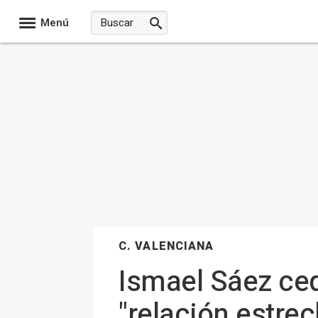
Menú
C. VALENCIANA
Ismael Sáez ced
"relación estre