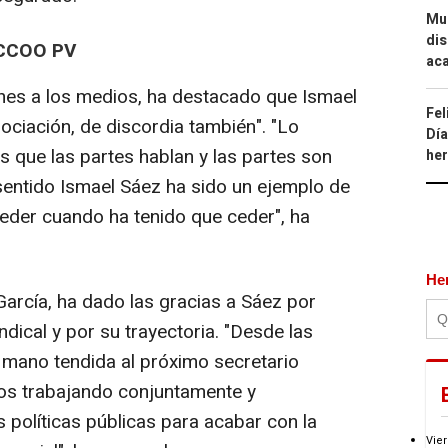
Mue
dis
 CCOO PV
aca
nes a los medios, ha destacado que Ismael
Fel
ociación, de discordia también". "Lo
Día
es que las partes hablan y las partes son
he
sentido Ismael Sáez ha sido un ejemplo de
ceder cuando ha tenido que ceder", ha
He
rcía, ha dado las gracias a Sáez por
ndical y por su trayectoria. "Desde las
mano tendida al próximo secretario
mos trabajando conjuntamente y
s políticas públicas para acabar con la
Vier