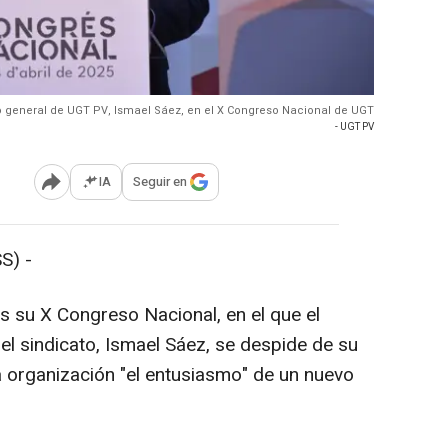
io general de UGT PV, Ismael Sáez, en el X Congreso Nacional de UGT
- UGT PV
IA
Seguir en
Abrir opciones para compartir
S) -
 su X Congreso Nacional, en el que el
el sindicato, Ismael Sáez, se despide de su
a organización "el entusiasmo" de un nuevo