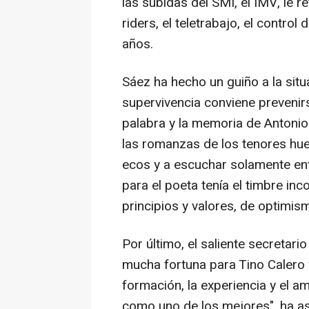
las subidas del SMI, el IMV, le r
riders, el teletrabajo, el contro
años.
Sáez ha hecho un guiño a la situa
supervivencia conviene prevenir
palabra y la memoria de Anton
las romanzas de los tenores huec
ecos y a escuchar solamente entr
para el poeta tenía el timbre in
principios y valores, de optimis
Por último, el saliente secretar
mucha fortuna para Tino Calero y
formación, la experiencia y el a
como uno de los mejores", ha a