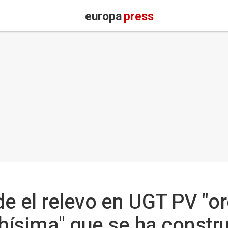
europa
press
e el relevo en UGT PV "or
chísima" que se ha constru