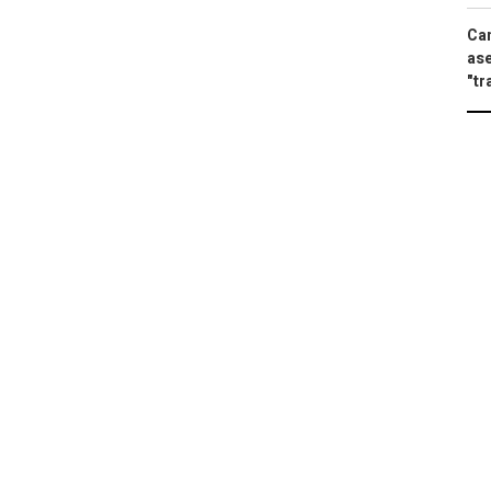
Can
ase
"tr