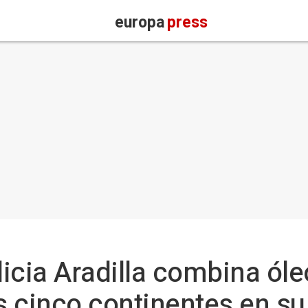
europa
press
licia Aradilla combina ól
s cinco continentes en su