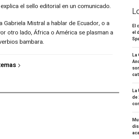
, explica el sello editorial en un comunicado.
L
 Gabriela Mistral a hablar de Ecuador, o a
El 
or otro lado, África o América se plasman a
el 
Spa
overbios bambara.
La 
And
 temas
sor
cat
La 
de 
com
Mue
dis
aca