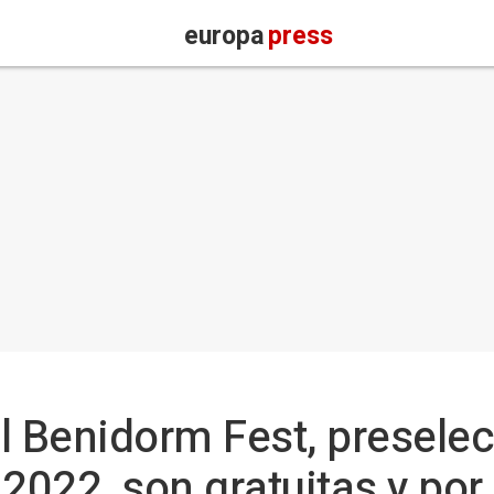
europa
press
l Benidorm Fest, presele
2022, son gratuitas y por 