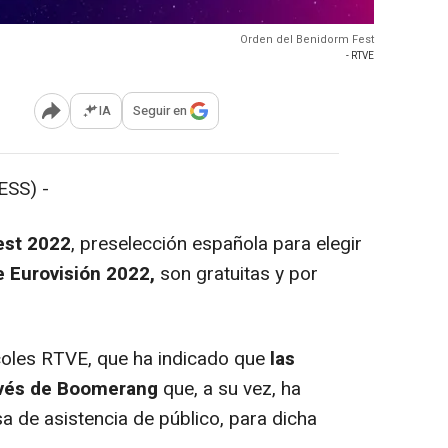
Orden del Benidorm Fest
- RTVE
IA
Seguir en
Abrir opciones para compartir
SS) -
est 2022
, preselección española para elegir
e Eurovisión 2022,
son gratuitas y por
oles RTVE, que ha indicado que
las
ravés de Boomerang
que, a su vez, ha
 de asistencia de público, para dicha