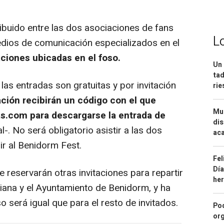
buido entre las dos asociaciones de fans
L
dios de comunicación especializados en el
aciones ubicadas en el foso.
Un 
tad
s entradas son gratuitas y por invitación
ri
ación recibirán un código con el que
Mue
s.com para descargarse la entrada de
dis
al-. No será obligatorio asistir a las dos
aca
dir al Benidorm Fest.
Fel
Día
reservarán otras invitaciones para repartir
he
ciana y el Ayuntamiento de Benidorm, y ha
 será igual que para el resto de invitados.
Pod
org