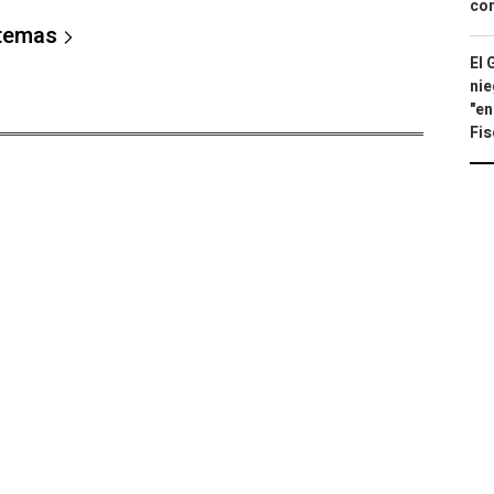
con
 temas
El 
nie
"en
Fis