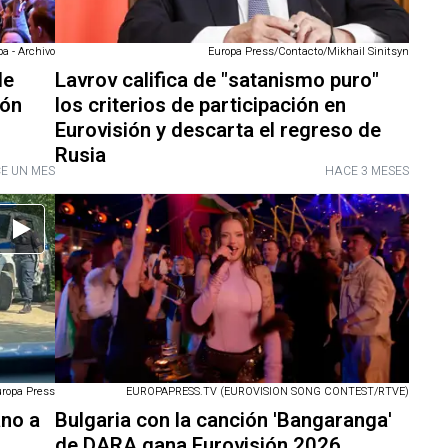
a - Archivo
Europa Press/Contacto/Mikhail Sinitsyn
de
Lavrov califica de "satanismo puro"
ión
los criterios de participación en
Eurovisión y descarta el regreso de
Rusia
E UN MES
HACE 3 MESES
EUROPAPRESS.TV (EUROVISION SONG CONTEST/RTVE)
uropa Press
Bulgaria con la canción 'Bangaranga'
ano a
de DARA gana Eurovisión 2026