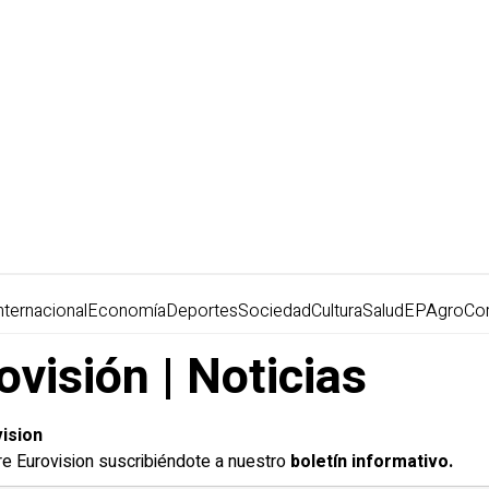
nternacional
Economía
Deportes
Sociedad
Cultura
Salud
EPAgro
Co
ovisión | Noticias
ision
re Eurovision suscribiéndote a nuestro
boletín informativo.