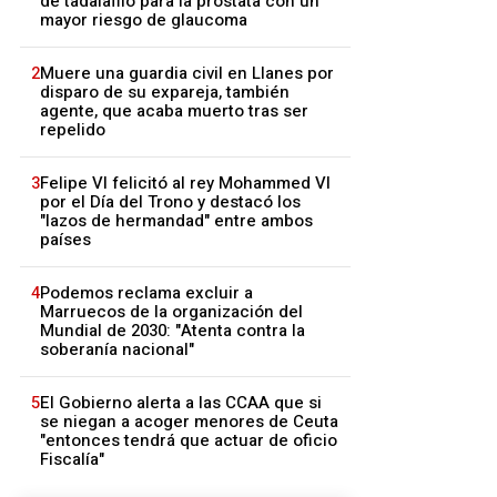
de tadalafilo para la próstata con un
mayor riesgo de glaucoma
2
Muere una guardia civil en Llanes por
disparo de su expareja, también
agente, que acaba muerto tras ser
repelido
3
Felipe VI felicitó al rey Mohammed VI
por el Día del Trono y destacó los
"lazos de hermandad" entre ambos
países
4
Podemos reclama excluir a
Marruecos de la organización del
Mundial de 2030: "Atenta contra la
soberanía nacional"
5
El Gobierno alerta a las CCAA que si
se niegan a acoger menores de Ceuta
"entonces tendrá que actuar de oficio
Fiscalía"