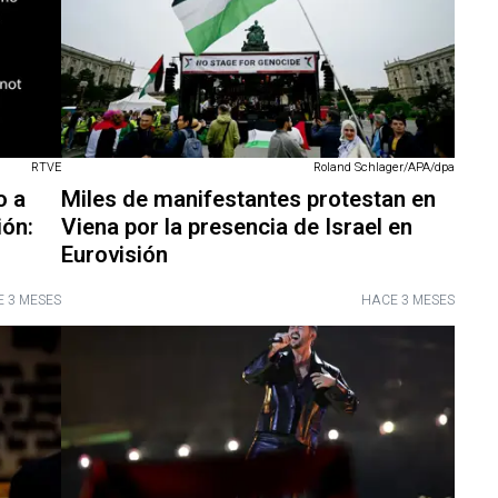
RTVE
Roland Schlager/APA/dpa
o a
Miles de manifestantes protestan en
ión:
Viena por la presencia de Israel en
Eurovisión
 3 MESES
HACE 3 MESES