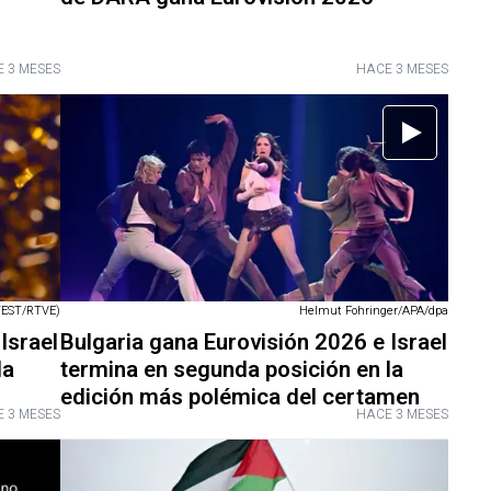
 3 MESES
HACE 3 MESES
EST/RTVE)
Helmut Fohringer/APA/dpa
Israel
Bulgaria gana Eurovisión 2026 e Israel
la
termina en segunda posición en la
edición más polémica del certamen
 3 MESES
HACE 3 MESES