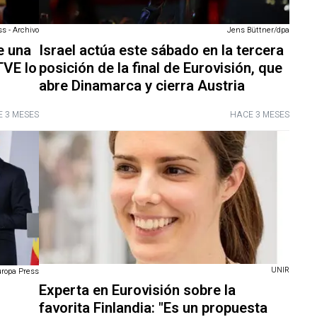
ss - Archivo
Jens Büttner/dpa
e una
Israel actúa este sábado en la tercera
TVE lo
posición de la final de Eurovisión, que
abre Dinamarca y cierra Austria
 3 MESES
HACE 3 MESES
UNIR
uropa Press
Experta en Eurovisión sobre la
favorita Finlandia: "Es un propuesta