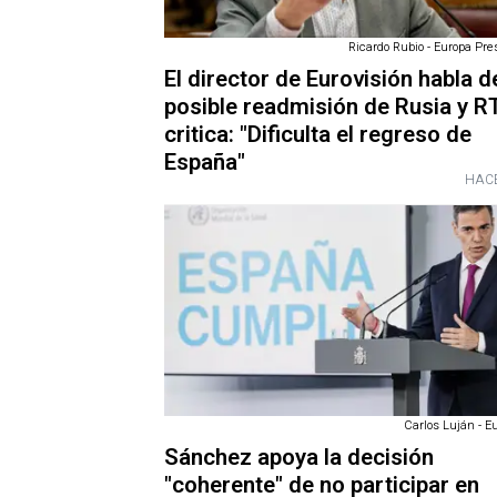
Ricardo Rubio - Europa Pre
El director de Eurovisión habla d
posible readmisión de Rusia y R
critica: "Dificulta el regreso de
España"
HACE
Carlos Luján - E
Sánchez apoya la decisión
"coherente" de no participar en