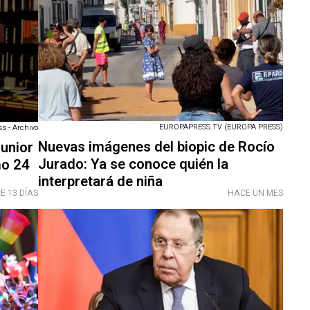
EUROPAPRESS.TV (EUROPA PRESS)
ss - Archivo
Nuevas imágenes del biopic de Rocío
Junior
Jurado: Ya se conoce quién la
mo 24
interpretará de niña
E 13 DÍAS
HACE UN MES