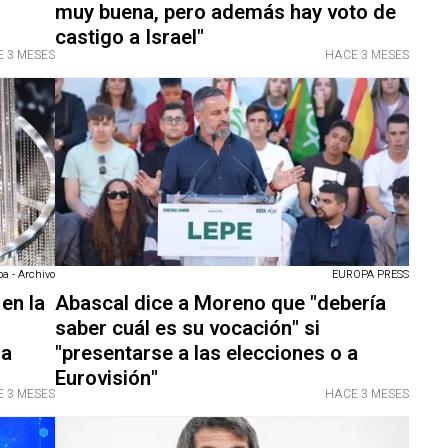
muy buena, pero además hay voto de
castigo a Israel"
 3 MESES
HACE 3 MESES
a - Archivo
EUROPA PRESS
en la
Abascal dice a Moreno que "debería
saber cuál es su vocación" si
 a
"presentarse a las elecciones o a
Eurovisión"
 3 MESES
HACE 3 MESES