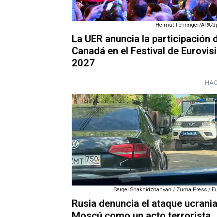
Helmut Fohringer/APA/dp
La UER anuncia la participación 
Canadá en el Festival de Eurovis
2027
HAC
Sergei Shakhidzhanyan / Zuma Press / E
Rusia denuncia el ataque ucrani
Moscú como un acto terrorista