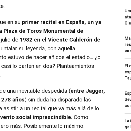
e.
Ucr
ata
fue en su
primer recital en España, un ya
Ole
 la Plaza de Toros Monumental de
Mar
 julio de
1982 en el Vicente Calderón de
res
untalar su leyenda, con aquella
en 
o estuvo de hacer añicos el estadio... ¿o
 casi lo parten en dos? Planteamientos
El 
esp
.
Ta
de una inevitable despedida (
entre Jagger,
Esp
 278 años
) sin duda ha disparado las
Sev
con
 asistir a un recital que va más allá de lo
vento social imprescindible
. Como
La 
 pero más. Posiblemente lo máximo.
gal