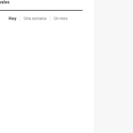
vales
Hoy
Una semana
Un mes