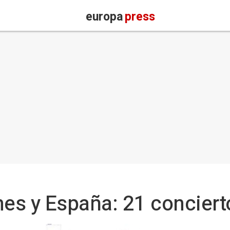
europa
press
nes y España: 21 concier