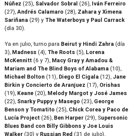
Núñez
(25),
Salvador Sobral
(26),
Iván Ferreiro
(27),
Andrés Calamaro
(28),
Zahara y Ximena
Sariñana
(29) y
The Waterboys y Paul Carrack
(día 30).
Ya en julio, turno para
Beirut y Hindi Zahra
(día
3),
Madness
(4),
The Roots
(5),
Lorena
McKennitt
(6 y 7),
Macy Gray y Amadou &
Mariam and The Blind Boys of Alabama
(10),
Michael Bolton
(11),
Diego El Cigala
(12),
Jane
Birkin y Concierto de Aranjuez
(17),
Orishas
(19),
Keane
(20),
Melody Margot y José James
(22),
Snarky Puppy y Masego
(23),
George
Benson y Tomatito
(25),
Chick Corea y Paco de
Lucía Project
(26),
Ben Harper
(29), S
upersonic
Blues Band con Billy Gibbons y Joe Louis
Walker
(30) y
Russian Red
(31 de julio).