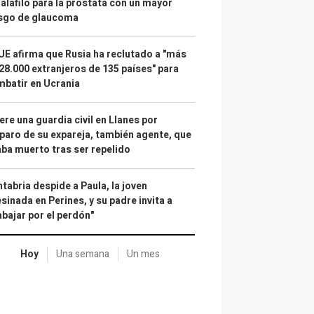
alafilo para la próstata con un mayor
esgo de glaucoma
UE afirma que Rusia ha reclutado a "más
28.000 extranjeros de 135 países" para
batir en Ucrania
re una guardia civil en Llanes por
paro de su expareja, también agente, que
ba muerto tras ser repelido
tabria despide a Paula, la joven
sinada en Perines, y su padre invita a
abajar por el perdón"
Hoy
Una semana
Un mes