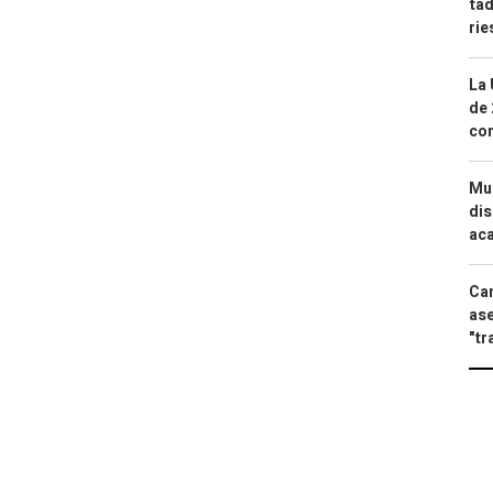
tad
ri
La 
de 
com
Mue
dis
aca
Can
ase
"tr