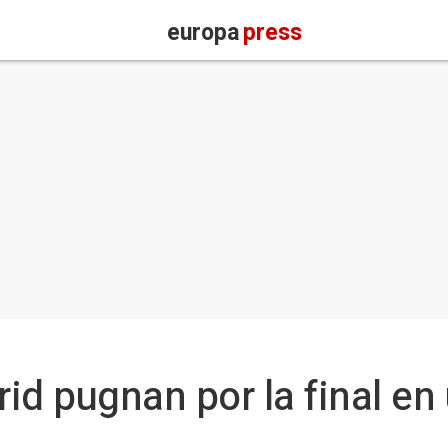
europa
press
id pugnan por la final en