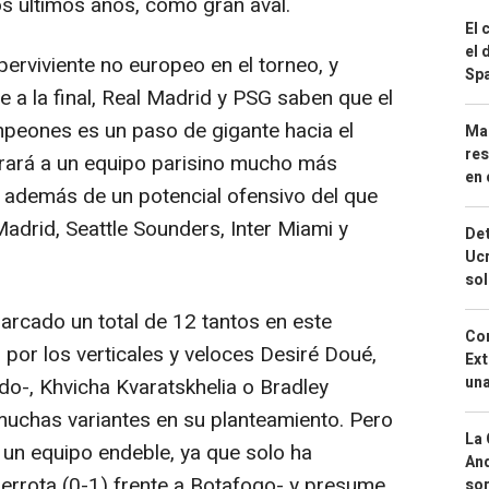
os últimos años, como gran aval.
El 
el 
rviviente no europeo en el torneo, y
Spa
te a la final, Real Madrid y PSG saben que el
mpeones es un paso de gigante hacia el
Mar
res
trará a un equipo parisino mucho más
en 
, además de un potencial ofensivo del que
adrid, Seattle Sounders, Inter Miami y
Det
Ucr
so
rcado un total de 12 tantos en este
Cor
por los verticales y veloces Desiré Doué,
Ext
una
-, Khvicha Kvaratskhelia o Bradley
 muchas variantes en su planteamiento. Pero
La 
 un equipo endeble, ya que solo ha
And
derrota (0-1) frente a Botafogo- y presume
sor