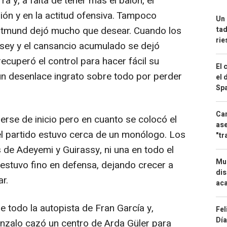
rra y, a falta de tener más el balón, el
ión y en la actitud ofensiva. Tampoco
Un 
ortmund dejó mucho que desear. Cuando los
tad
ri
ey y el cansancio acumulado se dejó
recuperó el control para hacer fácil su
El 
 un desenlace ingrato sobre todo por perder
el 
Spa
Can
erse de inicio pero en cuanto se colocó el
ase
el partido estuvo cerca de un monólogo. Los
"tr
 de Adeyemi y Guirassy, ni una en todo el
Mue
estuvo fino en defensa, dejando crecer a
dis
r.
aca
 todo la autopista de Fran García y,
Fel
Día
nzalo cazó un centro de Arda Güler para