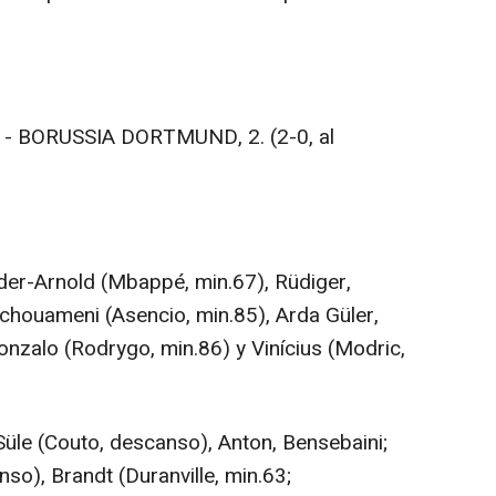
- BORUSSIA DORTMUND, 2. (2-0, al
er-Arnold (Mbappé, min.67), Rüdiger,
Tchouameni (Asencio, min.85), Arda Güler,
onzalo (Rodrygo, min.86) y Vinícius (Modric,
e (Couto, descanso), Anton, Bensebaini;
o), Brandt (Duranville, min.63;