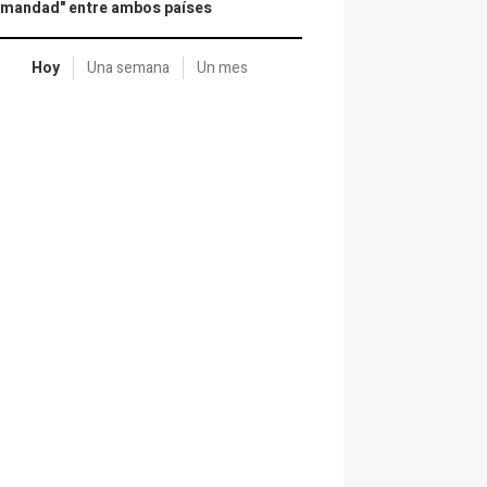
rmandad" entre ambos países
Hoy
Una semana
Un mes