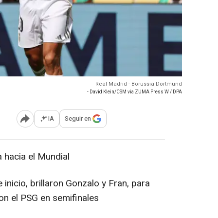
Real Madrid - Borussia Dortmund
- David Klein/CSM via ZUMA Press W / DPA
IA
Seguir en
Abrir opciones para compartir
 hacia el Mundial
inicio, brillaron Gonzalo y Fran, para
on el PSG en semifinales