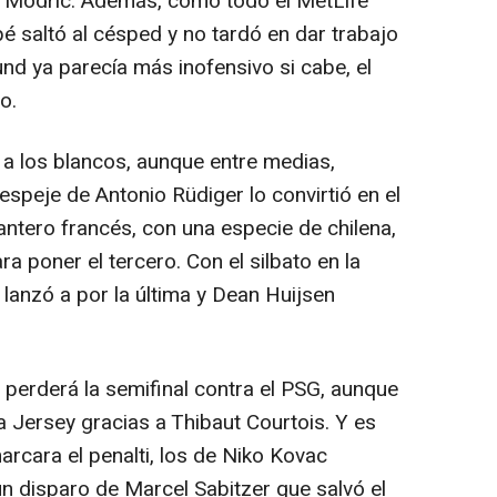
a Modric. Además, como todo el MetLife
 saltó al césped y no tardó en dar trabajo
nd ya parecía más inofensivo si cabe, el
o.
a a los blancos, aunque entre medias,
speje de Antonio Rüdiger lo convirtió en el
lantero francés, con una especie de chilena,
a poner el tercero. Con el silbato en la
 lanzó a por la última y Dean Huijsen
e perderá la semifinal contra el PSG, aunque
va Jersey gracias a Thibaut Courtois. Y es
rcara el penalti, los de Niko Kovac
un disparo de Marcel Sabitzer que salvó el