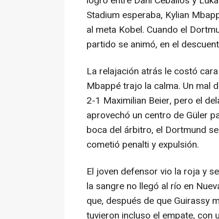
logró entre Dani Ceballos y Luk
Stadium esperaba, Kylian Mbappé
al meta Kobel. Cuando el Dortmu
partido se animó, en el descuent
La relajación atrás le costó car
Mbappé trajo la calma. Un mal de
2-1 Maximilian Beier, pero el de
aprovechó un centro de Güler par
boca del árbitro, el Dortmund se
cometió penalti y expulsión.
El joven defensor vio la roja y s
la sangre no llegó al río en Nue
que, después de que Guirassy ma
tuvieron incluso el empate, con 