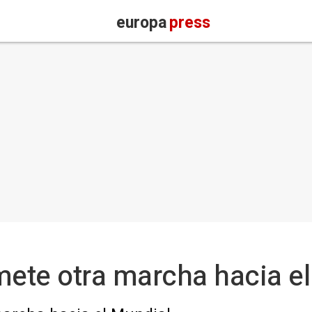
europa
press
mete otra marcha hacia e