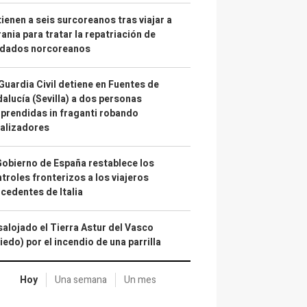
ienen a seis surcoreanos tras viajar a
ania para tratar la repatriación de
ldados norcoreanos
Guardia Civil detiene en Fuentes de
alucía (Sevilla) a dos personas
prendidas in fraganti robando
alizadores
Gobierno de España restablece los
troles fronterizos a los viajeros
cedentes de Italia
alojado el Tierra Astur del Vasco
iedo) por el incendio de una parrilla
Hoy
Una semana
Un mes