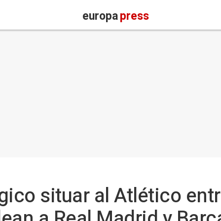
europa
press
ico situar al Atlético ent
ean a Real Madrid y Barç