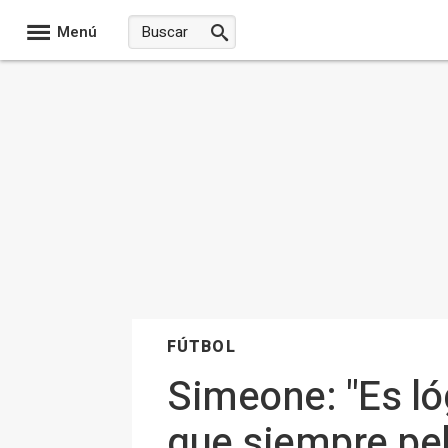
Menú
FÚTBOL
Simeone: "Es lóg
que siempre pel