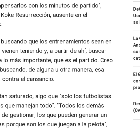
pensarlos con los minutos de partido",
Det
Koke Resurrección, ausente en el
Ucr
so
.
La 
 buscando que los entrenamientos sean en
And
vienen teniendo y, a partir de ahí, buscar
sor
cat
 lo más importante, que es el partido. Creo
buscando, de alguna u otra manera, esa
El 
 contra el cansancio.
con
pro
tan saturado, algo que "solo los futbolistas
Des
os que manejan todo". "Todos los demás
(Ov
 de gestionar, los que pueden generar un
as porque son los que juegan a la pelota",