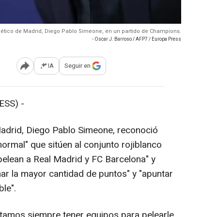
tlético de Madrid, Diego Pablo Simeone, en un partido de Champions.
- Oscar J. Barroso / AFP7 / Europa Press
IA
Seguir en
Abrir opciones para compartir
SS) -
Madrid, Diego Pablo Simeone, reconoció
normal" que sitúen al conjunto rojiblanco
pelean a Real Madrid y FC Barcelona" y
ar la mayor cantidad de puntos" y "apuntar
ble".
tamos siempre tener equipos para pelearle