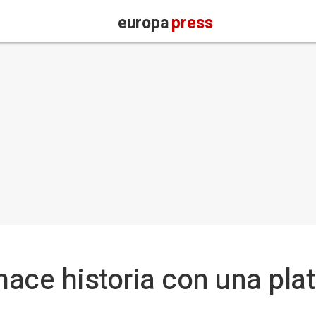
europa
press
ace historia con una plat