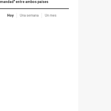
rmandad" entre ambos países
Hoy
Una semana
Un mes