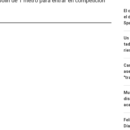
ampolín de 1 metro para entrar en competición
.
El 
el 
Spa
Un 
tad
ri
Can
ase
"tr
Mue
dis
aca
Fel
Día