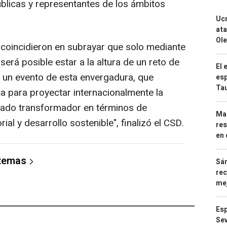
úblicas y representantes de los ámbitos
Ucr
ata
Ole
oincidieron en subrayar que solo mediante
será posible estar a la altura de un reto de
El 
 un evento de esta envergadura, que
esp
Ta
a para proyectar internacionalmente la
gado transformador en términos de
Mar
rial y desarrollo sostenible", finalizó el CSD.
res
en 
 temas
Sán
rec
mej
Esp
Sev