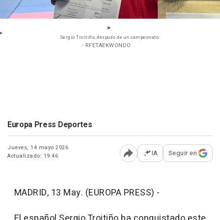
Sergio Troitiño, después de un campeonato.
- RFETAEKWONDO
Europa Press Deportes
Jueves, 14 mayo 2026
IA
Seguir en
Actualizado: 19:46
Abrir opciones para comp
MADRID, 13 May. (EUROPA PRESS) -
El español Sergio Troitiño ha conquistado este