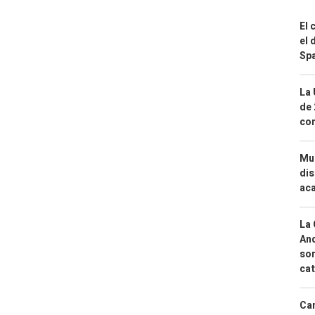
El 
el 
Spa
La 
de 
com
Mue
dis
aca
La 
And
sor
cat
Can