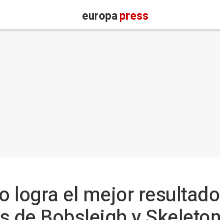
europa
press
to logra el mejor resultad
s de Bobsleigh y Skeleto