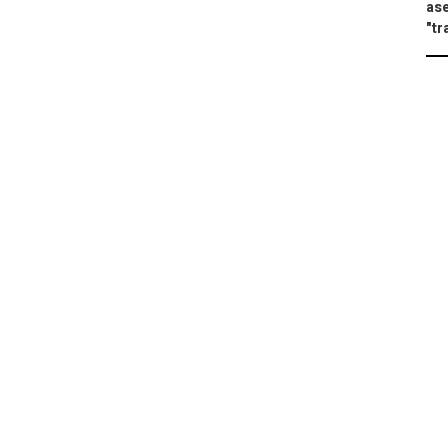
ase
"tr