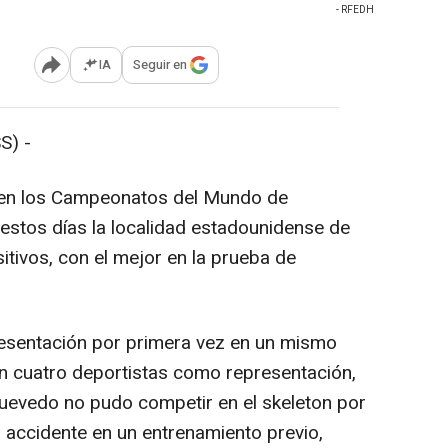
- RFEDH
IA
Seguir en
Abrir opciones para compartir
S) -
 en los Campeonatos del Mundo de
estos días la localidad estadounidense de
itivos, con el mejor en la prueba de
resentación por primera vez en un mismo
n cuatro deportistas como representación,
uevedo no pudo competir en el skeleton por
 accidente en un entrenamiento previo,