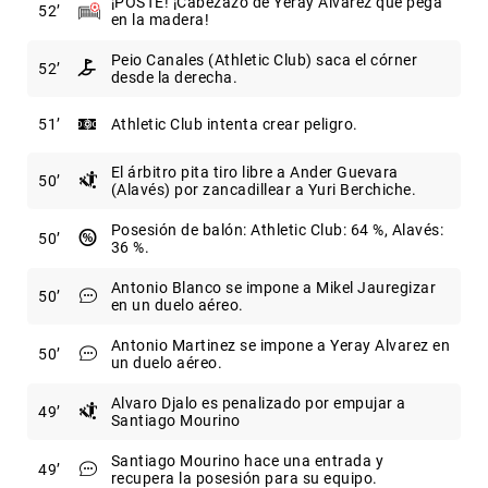
¡POSTE! ¡Cabezazo de Yeray Alvarez que pega
52
en la madera!
Peio Canales (Athletic Club) saca el córner
52
desde la derecha.
51
Athletic Club intenta crear peligro.
El árbitro pita tiro libre a Ander Guevara
50
(Alavés) por zancadillear a Yuri Berchiche.
Posesión de balón: Athletic Club: 64 %, Alavés:
50
36 %.
Antonio Blanco se impone a Mikel Jauregizar
50
en un duelo aéreo.
Antonio Martinez se impone a Yeray Alvarez en
50
un duelo aéreo.
Alvaro Djalo es penalizado por empujar a
49
Santiago Mourino
Santiago Mourino hace una entrada y
49
recupera la posesión para su equipo.