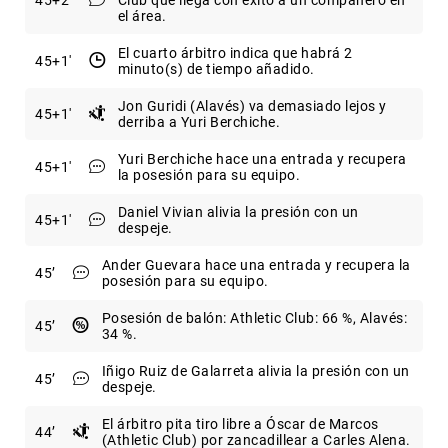
el área.
El cuarto árbitro indica que habrá 2
45
+1
minuto(s) de tiempo añadido.
Jon Guridi (Alavés) va demasiado lejos y
45
+1
derriba a Yuri Berchiche.
Yuri Berchiche hace una entrada y recupera
45
+1
la posesión para su equipo.
Daniel Vivian alivia la presión con un
45
+1
despeje.
Ander Guevara hace una entrada y recupera la
45
posesión para su equipo.
Posesión de balón: Athletic Club: 66 %, Alavés:
45
34 %.
Iñigo Ruiz de Galarreta alivia la presión con un
45
despeje.
El árbitro pita tiro libre a Óscar de Marcos
44
(Athletic Club) por zancadillear a Carles Alena.