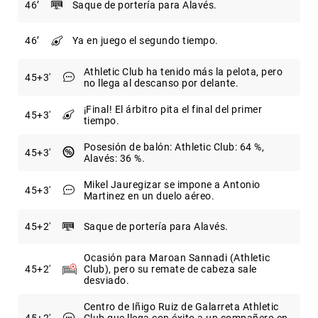
46
Saque de portería para Alavés.
46
Ya en juego el segundo tiempo.
Athletic Club ha tenido más la pelota, pero
45
+3
no llega al descanso por delante.
¡Final! El árbitro pita el final del primer
45
+3
tiempo.
Posesión de balón: Athletic Club: 64 %,
45
+3
Alavés: 36 %.
Mikel Jauregizar se impone a Antonio
45
+3
Martinez en un duelo aéreo.
45
+2
Saque de portería para Alavés.
Ocasión para Maroan Sannadi (Athletic
45
+2
Club), pero su remate de cabeza sale
desviado.
Centro de Iñigo Ruiz de Galarreta Athletic
45
+2
Club que llega con éxito a un compañero en