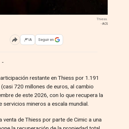
Thiess.
- ACS
IA
Seguir en
Abrir opciones para compartir
 -
a participación restante en Thiess por 1.191
 (casi 720 millones de euros, al cambio
iembre de este 2026, con lo que recupera la
e servicios mineros a escala mundial.
a venta de Thiess por parte de Cimic a una
ne la recuperación de la propiedad total