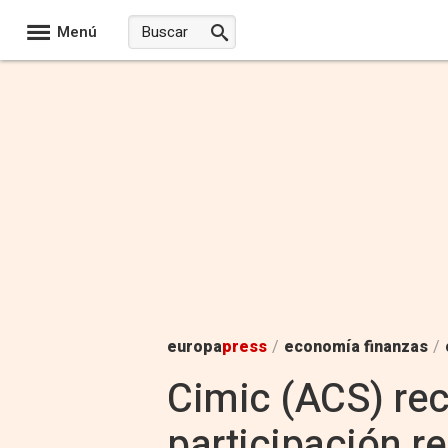
Menú
europa
press
/
economía finanzas
/
Cimic (ACS) rec
participación r