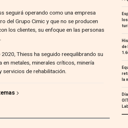
iess seguirá operando como una empresa
Esp
los
tro del Grupo Cimic y que no se producen
tur
n los clientes, su enfoque en las personas
.
His
de 
1.6
 2020, Thiess ha seguido reequilibrando su
 en metales, minerales críticos, minería
Equ
 servicios de rehabilitación.
ret
la 
 temas
Día
OIT
Lab