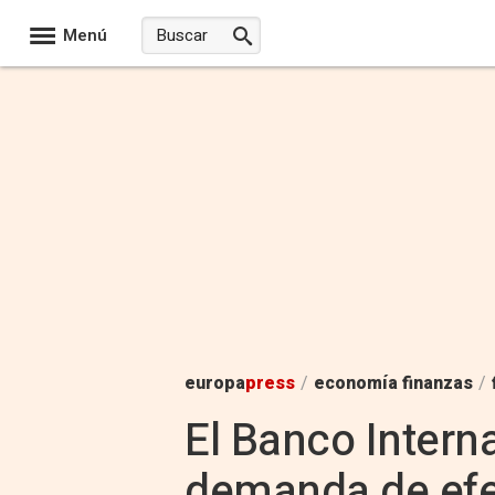
Menú
europa
press
/
economía finanzas
/
El Banco Interna
demanda de efe