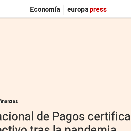
Economía
europa
press
finanzas
cional de Pagos certifica 
ctivo tras la pandemia