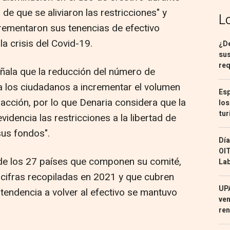
de que se aliviaron las restricciones" y
L
crementaron sus tenencias de efectivo
a crisis del Covid-19.
¿De
sus
req
eñala que la reducción del número de
a los ciudadanos a incrementar el volumen
Esp
racción, por lo que Denaria considera que la
los
tur
idencia las restricciones a la libertad de
sus fondos".
Día
OIT
s de los 27 países que componen su comité,
Lab
e cifras recopiladas en 2021 y que cubren
UPA
a tendencia a volver al efectivo se mantuvo
ven
ren