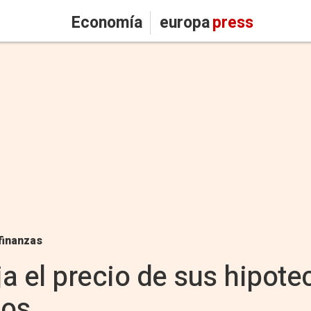
Economía
europa
press
finanzas
a el precio de sus hipote
cos