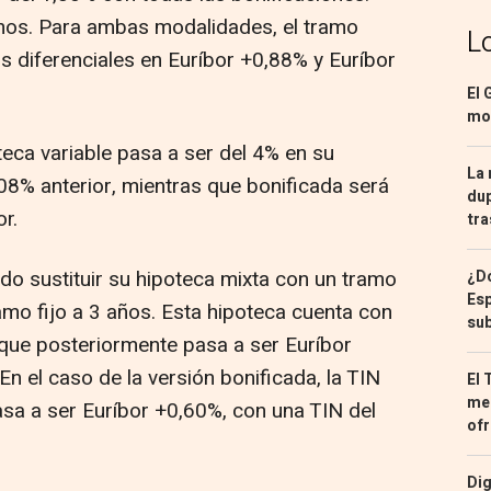
nos. Para ambas modalidades, el tramo
L
s diferenciales en Euríbor +0,88% y Euríbor
El 
mon
teca variable pasa a ser del 4% en su
La 
4,08% anterior, mientras que bonificada será
dup
or.
tra
ido sustituir su hipoteca mixta con un tramo
¿Dó
Esp
amo fijo a 3 años. Esta hipoteca cuenta con
sub
 que posteriormente pasa a ser Euríbor
n el caso de la versión bonificada, la TIN
El 
med
pasa a ser Euríbor +0,60%, con una TIN del
ofr
Dig