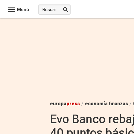
Menú
europa
press
/
economía finanzas
/
Evo Banco rebaj
40 puntos bási