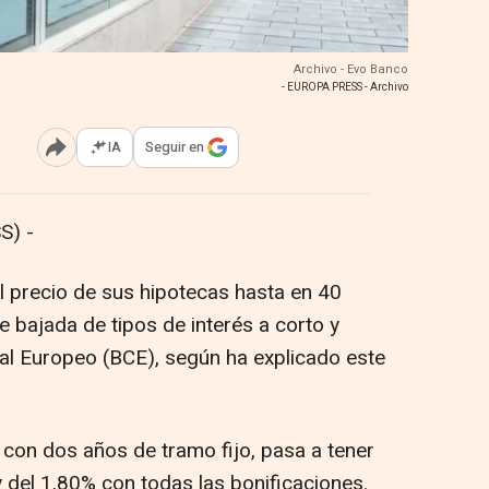
Archivo - Evo Banco
- EUROPA PRESS - Archivo
IA
Seguir en
Abrir opciones para compartir
S) -
l precio de sus hipotecas hasta en 40
e bajada de tipos de interés a corto y
al Europeo (BCE), según ha explicado este
 con dos años de tramo fijo, pasa a tener
y del 1,80% con todas las bonificaciones.