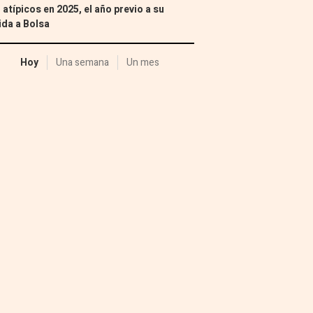
 atípicos en 2025, el año previo a su
ida a Bolsa
Hoy
Una semana
Un mes