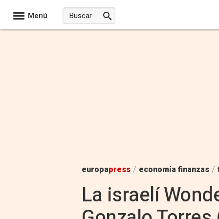
Menú
europa
press
/
economía finanzas
/
La israelí Wond
Gonzalo Torres 