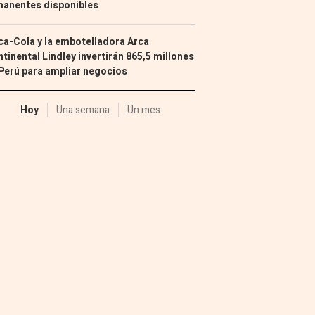
manentes disponibles
a-Cola y la embotelladora Arca
tinental Lindley invertirán 865,5 millones
Perú para ampliar negocios
Hoy
Una semana
Un mes