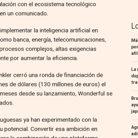
ulación con el ecosistema tecnológico
 en un comunicado.
L
mplementar la inteligencia artificial en
como banca, energía, telecomunicaciones,
Más
por
 procesos complejos, altas exigencias
afi
nte por aumentar la eficiencia.
La 
nkler cerró una ronda de financiación de
dup
tra
ones de dólares (130 millones de euros) el
meses desde su lanzamiento, Wonderful se
Bru
ados.
ayu
ja
uguesas ya han experimentado con la
Agr
 su potencial. Convertir esa ambición en
adi