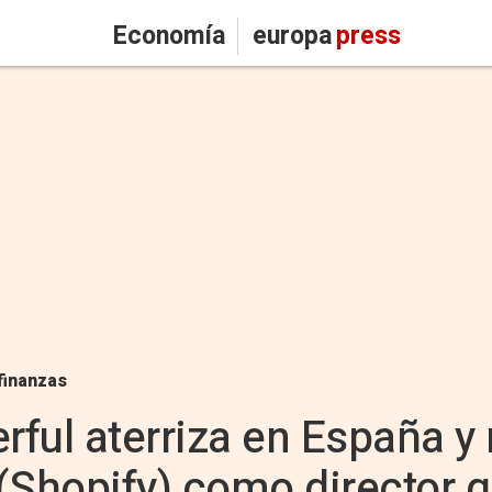
Economía
europa
press
finanzas
erful aterriza en España 
(Shopify) como director g