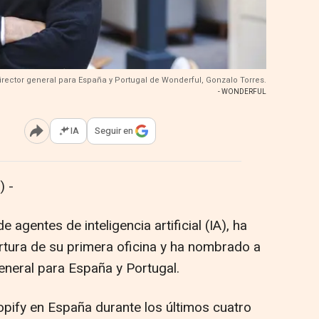
director general para España y Portugal de Wonderful, Gonzalo Torres.
- WONDERFUL
IA
Seguir en
Abrir opciones para compartir
 -
e agentes de inteligencia artificial (IA), ha
rtura de su primera oficina y ha nombrado a
neral para España y Portugal.
opify en España durante los últimos cuatro