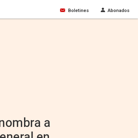
Boletines
Abonados
y nombra a
eneral en