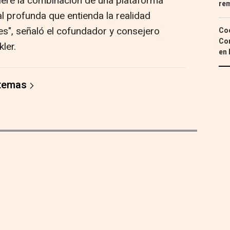
iere la combinación de una plataforma
re
l profunda que entienda la realidad
s", señaló el cofundador y consejero
Coc
Con
ler.
en 
 temas