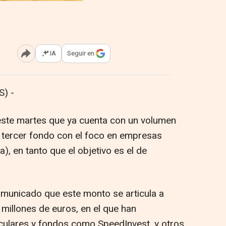
IA
Seguir en
Abrir opciones para compartir
) -
ste martes que ya cuenta con un volumen
 tercer fondo con el foco en empresas
a), en tanto que el objetivo es el de
omunicado que este monto se articula a
 millones de euros, en el que han
rticulares y fondos como SpeedInvest, y otros