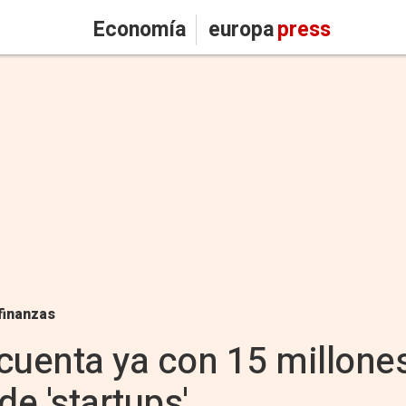
Economía
europa
press
finanzas
cuenta ya con 15 millone
de 'startups'