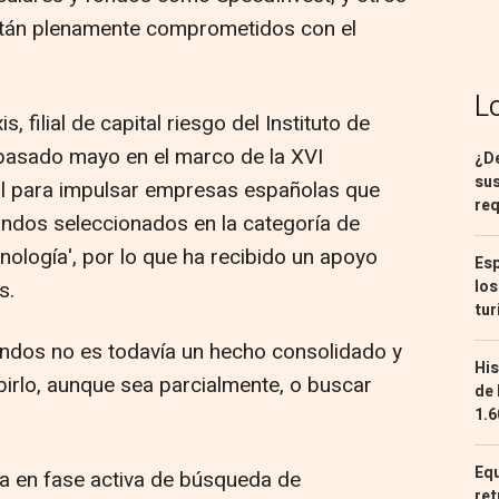
están plenamente comprometidos con el
L
 filial de capital riesgo del Instituto de
el pasado mayo en el marco de la XVI
¿De
sus
l para impulsar empresas españolas que
req
ondos seleccionados en la categoría de
nología', por lo que ha recibido un apoyo
Esp
s.
los
tur
ondos no es todavía un hecho consolidado y
His
birlo, aunque sea parcialmente, o buscar
de 
1.6
Equ
ra en fase activa de búsqueda de
ret