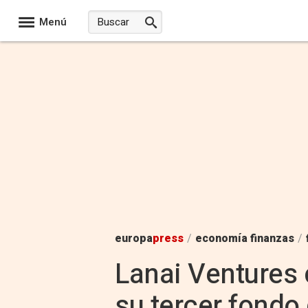
Menú
europa
press
/
economía finanzas
/
Lanai Ventures 
su tercer fondo 