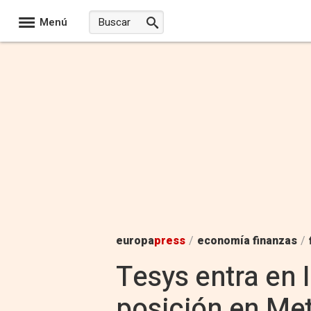
Menú
europa
press
/
economía finanzas
/
Tesys entra en 
posición en Met