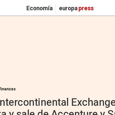
Economía
europa
press
finanzas
Intercontinental Exchang
a y sale de Accenture y S