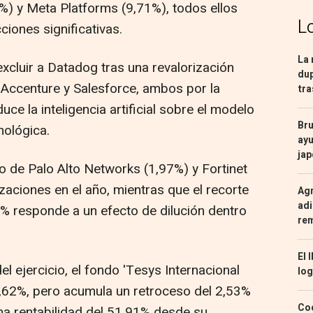
0%) y Meta Platforms (9,71%), todos ellos
L
iones significativas.
La 
excluir a Datadog tras una revalorización
dup
, Accenture y Salesforce, ambos por la
tra
ce la inteligencia artificial sobre el modelo
Bru
nológica.
ayu
ja
o de Palo Alto Networks (1,97%) y Fortinet
izaciones en el año, mientras que el recorte
Agr
adi
5% responde a un efecto de dilución dentro
re
El 
el ejercicio, el fondo 'Tesys Internacional
log
2,62%, pero acumula un retroceso del 2,53%
Coc
a rentabilidad del 51,91% desde su