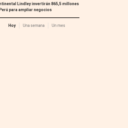
tinental Lindley invertirán 865,5 millones
Perú para ampliar negocios
Hoy
Una semana
Un mes