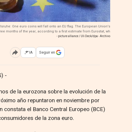
lsruhe: One euro coins will fall onto an EU flag. The European Union's
hree months of the year, according to a first estimate from Eurostat, wh
- picture alliance / Uli Deck/dpa - Archivo
IA
Seguir en
Abrir opciones para compartir
) -
nos de la eurozona sobre la evolución de la
 próximo año repuntaron en noviembre por
 constata el Banco Central Europeo (BCE)
 consumidores de la zona euro.