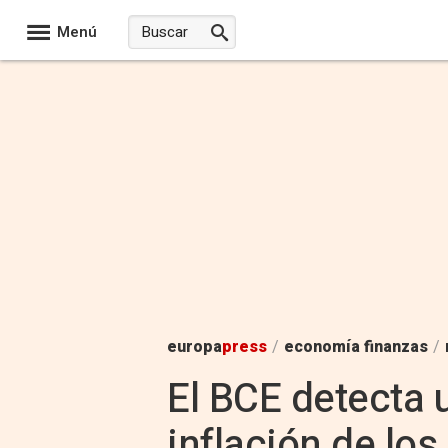
Menú
europa
press
/
economía finanzas
/
El BCE detecta 
inflación de lo