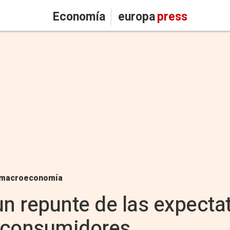
Economía
europa
press
macroeconomía
un repunte de las expecta
s consumidores