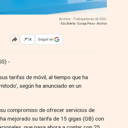
Archivo - Trabajadoras de DIGI.
- Edu Botella - Europa Press - Archivo
IA
Seguir en
Abrir opciones para compartir
S) -
us tarifas de móvil, al tiempo que ha
Ilimitodo', según ha anunciado en un
 a su compromiso de ofrecer servicios de
, ha mejorado su tarifa de 15 gigas (GB) con
acionales, que pasa ahora a contar con 25