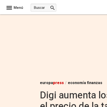
Menú
europa
press
/
economía finanzas
Digi aumenta los
el precio de la ta