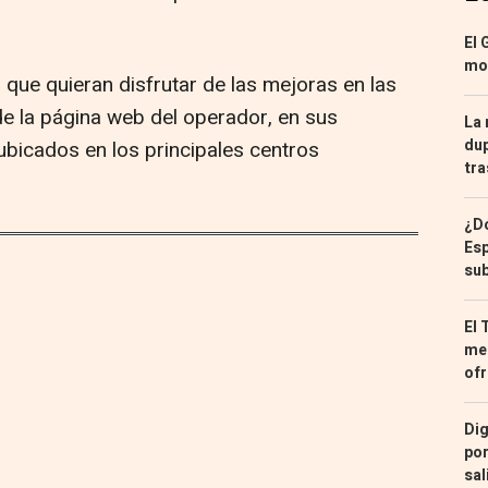
El 
mon
s que quieran disfrutar de las mejoras en las
de la página web del operador, en sus
La 
dup
 ubicados en los principales centros
tra
¿Dó
Esp
sub
El 
med
ofr
Dig
por
sal